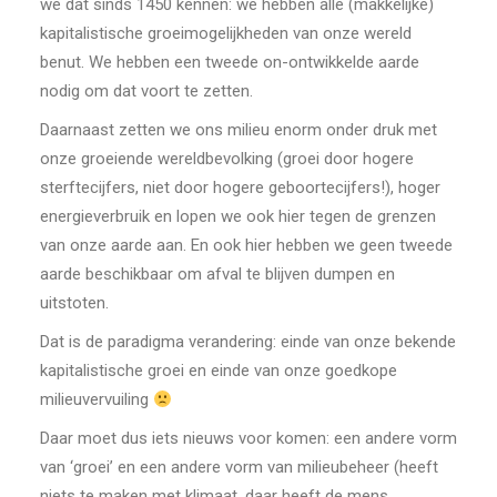
we dat sinds 1450 kennen: we hebben alle (makkelijke)
kapitalistische groeimogelijkheden van onze wereld
benut. We hebben een tweede on-ontwikkelde aarde
nodig om dat voort te zetten.
Daarnaast zetten we ons milieu enorm onder druk met
onze groeiende wereldbevolking (groei door hogere
sterftecijfers, niet door hogere geboortecijfers!), hoger
energieverbruik en lopen we ook hier tegen de grenzen
van onze aarde aan. En ook hier hebben we geen tweede
aarde beschikbaar om afval te blijven dumpen en
uitstoten.
Dat is de paradigma verandering: einde van onze bekende
kapitalistische groei en einde van onze goedkope
milieuvervuiling
Daar moet dus iets nieuws voor komen: een andere vorm
van ‘groei’ en een andere vorm van milieubeheer (heeft
niets te maken met klimaat, daar heeft de mens