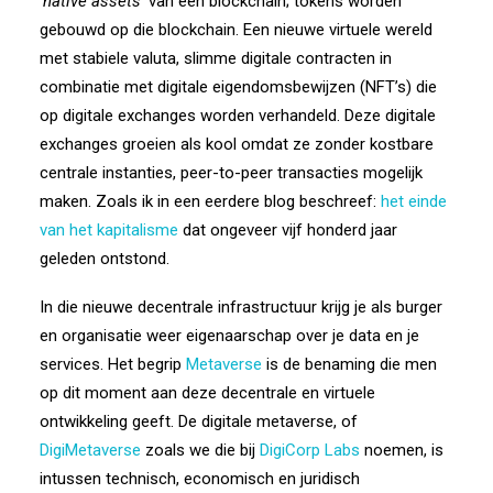
‘
native assets
’ van een blockchain; tokens worden
gebouwd op die blockchain. Een nieuwe virtuele wereld
met stabiele valuta, slimme digitale contracten in
combinatie met digitale eigendomsbewijzen (NFT’s) die
op digitale exchanges worden verhandeld. Deze digitale
exchanges groeien als kool omdat ze zonder kostbare
centrale instanties, peer-to-peer transacties mogelijk
maken. Zoals ik in een eerdere blog beschreef:
het einde
van het kapitalisme
dat ongeveer vijf honderd jaar
geleden ontstond.
In die nieuwe decentrale infrastructuur krijg je als burger
en organisatie weer eigenaarschap over je data en je
services. Het begrip
Metaverse
is de benaming die men
op dit moment aan deze decentrale en virtuele
ontwikkeling geeft. De digitale metaverse, of
DigiMetaverse
zoals we die bij
DigiCorp Labs
noemen, is
intussen technisch, economisch en juridisch