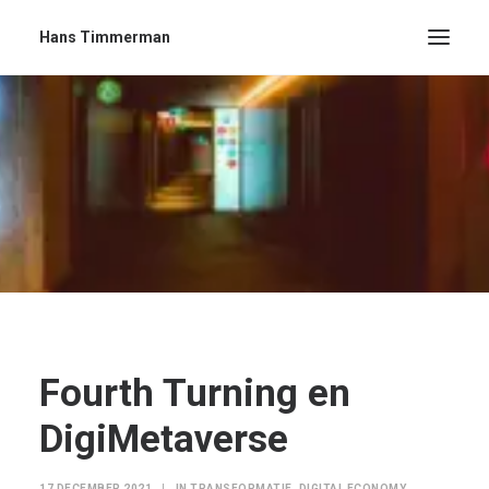
Hans Timmerman
Fourth Turning en
DigiMetaverse
17 DECEMBER 2021
|
IN
TRANSFORMATIE
,
DIGITAL ECONOMY
,