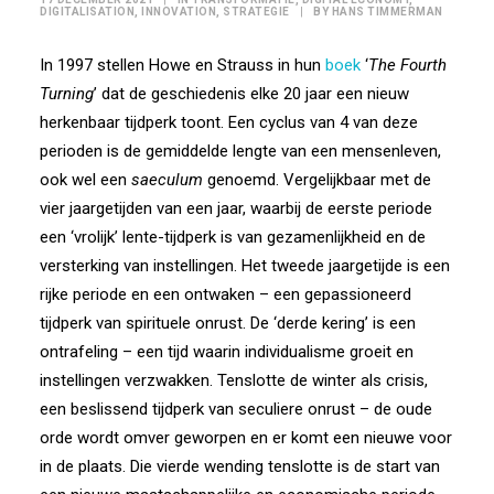
DIGITALISATION
,
INNOVATION
,
STRATEGIE
|
BY
HANS TIMMERMAN
In 1997 stellen Howe en Strauss in hun
boek
‘
The Fourth
Turning
’ dat de geschiedenis elke 20 jaar een nieuw
herkenbaar tijdperk toont. Een cyclus van 4 van deze
perioden is de gemiddelde lengte van een mensenleven,
ook wel een
saeculum
genoemd. Vergelijkbaar met de
vier jaargetijden van een jaar, waarbij de eerste periode
een ‘vrolijk’ lente-tijdperk is van gezamenlijkheid en de
versterking van instellingen. Het tweede jaargetijde is een
rijke periode en een ontwaken – een gepassioneerd
tijdperk van spirituele onrust. De ‘derde kering’ is een
ontrafeling – een tijd waarin individualisme groeit en
instellingen verzwakken. Tenslotte de winter als crisis,
een beslissend tijdperk van seculiere onrust – de oude
orde wordt omver geworpen en er komt een nieuwe voor
in de plaats. Die vierde wending tenslotte is de start van