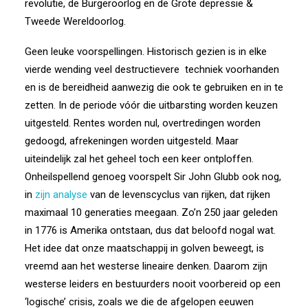
revolutie, de Burgeroorlog en de Grote depressie &
Tweede Wereldoorlog.
Geen leuke voorspellingen. Historisch gezien is in elke
vierde wending veel destructievere
techniek voorhanden
en is de bereidheid aanwezig die ook te gebruiken en in te
zetten. In de periode vóór die uitbarsting worden keuzen
uitgesteld. Rentes worden nul, overtredingen worden
gedoogd, afrekeningen worden uitgesteld. Maar
uiteindelijk zal het geheel toch een keer ontploffen.
Onheilspellend genoeg voorspelt Sir John Glubb ook nog,
in
zijn analyse
van de levenscyclus van rijken, dat rijken
maximaal 10 generaties meegaan. Zo’n 250 jaar geleden
in 1776 is Amerika ontstaan, dus dat beloofd nogal wat.
Het idee dat onze maatschappij in golven beweegt, is
vreemd aan het westerse lineaire denken. Daarom zijn
westerse leiders en bestuurders nooit voorbereid op een
‘logische’ crisis, zoals we die de afgelopen eeuwen