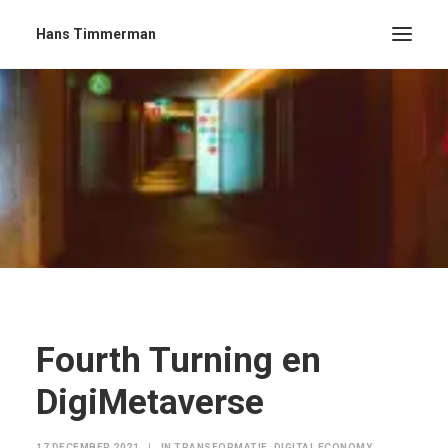
Hans Timmerman
Fourth Turning en
DigiMetaverse
17 DECEMBER 2021
|
IN
TRANSFORMATIE
,
DIGITAL ECONOMY
,