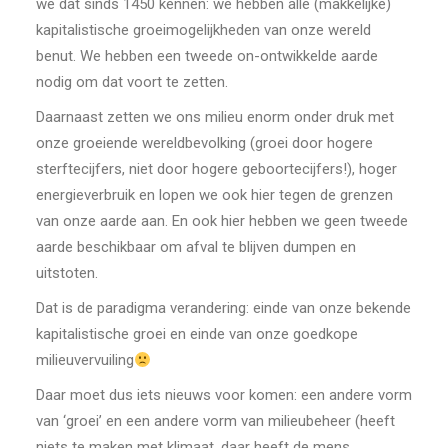
we dat sinds 1450 kennen: we hebben alle (makkelijke)
kapitalistische groeimogelijkheden van onze wereld
benut. We hebben een tweede on-ontwikkelde aarde
nodig om dat voort te zetten.
Daarnaast zetten we ons milieu enorm onder druk met
onze groeiende wereldbevolking (groei door hogere
sterftecijfers, niet door hogere geboortecijfers!), hoger
energieverbruik en lopen we ook hier tegen de grenzen
van onze aarde aan. En ook hier hebben we geen tweede
aarde beschikbaar om afval te blijven dumpen en
uitstoten.
Dat is de paradigma verandering: einde van onze bekende
kapitalistische groei en einde van onze goedkope
milieuvervuiling
Daar moet dus iets nieuws voor komen: een andere vorm
van ‘groei’ en een andere vorm van milieubeheer (heeft
niets te maken met klimaat, daar heeft de mens