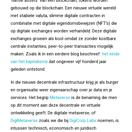
‘
native assets
’ van een blockchain; tokens worden
gebouwd op die blockchain. Een nieuwe virtuele wereld
met stabiele valuta, slimme digitale contracten in
combinatie met digitale eigendomsbewijzen (NFT’s) die
op digitale exchanges worden verhandeld. Deze digitale
exchanges groeien als kool omdat ze zonder kostbare
centrale instanties, peer-to-peer transacties mogelijk
maken. Zoals ik in een eerdere blog beschreef:
het einde
van het kapitalisme
dat ongeveer vijf honderd jaar
geleden ontstond.
In die nieuwe decentrale infrastructuur krijg je als burger
en organisatie weer eigenaarschap over je data en je
services. Het begrip
Metaverse
is de benaming die men
op dit moment aan deze decentrale en virtuele
ontwikkeling geeft. De digitale metaverse, of
DigiMetaverse
zoals we die bij
DigiCorp Labs
noemen, is
intussen technisch, economisch en juridisch