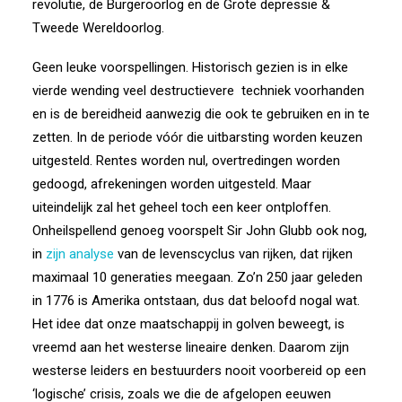
revolutie, de Burgeroorlog en de Grote depressie &
Tweede Wereldoorlog.
Geen leuke voorspellingen. Historisch gezien is in elke
vierde wending veel destructievere
techniek voorhanden
en is de bereidheid aanwezig die ook te gebruiken en in te
zetten. In de periode vóór die uitbarsting worden keuzen
uitgesteld. Rentes worden nul, overtredingen worden
gedoogd, afrekeningen worden uitgesteld. Maar
uiteindelijk zal het geheel toch een keer ontploffen.
Onheilspellend genoeg voorspelt Sir John Glubb ook nog,
in
zijn analyse
van de levenscyclus van rijken, dat rijken
maximaal 10 generaties meegaan. Zo’n 250 jaar geleden
in 1776 is Amerika ontstaan, dus dat beloofd nogal wat.
Het idee dat onze maatschappij in golven beweegt, is
vreemd aan het westerse lineaire denken. Daarom zijn
westerse leiders en bestuurders nooit voorbereid op een
‘logische’ crisis, zoals we die de afgelopen eeuwen