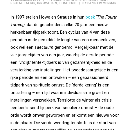
DIGITALISATION
,
INNOVATION
,
STRATEGIE
|
BY
HANS TIMMERMAN
In 1997 stellen Howe en Strauss in hun
boek
‘
The Fourth
Turning
’ dat de geschiedenis elke 20 jaar een nieuw
herkenbaar tijdperk toont. Een cyclus van 4 van deze
perioden is de gemiddelde lengte van een mensenleven,
ook wel een
saeculum
genoemd. Vergelijkbaar met de
vier jaargetijden van een jaar, waarbij de eerste periode
een ‘vrolijk’ lente-tijdperk is van gezamenlijkheid en de
versterking van instellingen. Het tweede jaargetijde is een
rijke periode en een ontwaken – een gepassioneerd
tijdperk van spirituele onrust. De ‘derde kering’ is een
ontrafeling – een tijd waarin individualisme groeit en
instellingen verzwakken. Tenslotte de winter als crisis,
een beslissend tijdperk van seculiere onrust – de oude
orde wordt omver geworpen en er komt een nieuwe voor
in de plaats. Die vierde wending tenslotte is de start van