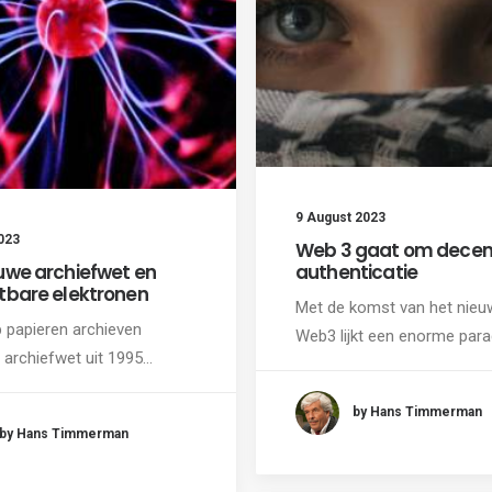
9 August 2023
023
Web 3 gaat om decen
uwe archiefwet en
authenticatie
tbare elektronen
Met de komst van het nieu
 papieren archieven
Web3 lijkt een enorme par
 archiefwet uit 1995…
by Hans Timmerman
by Hans Timmerman