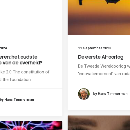
2024
11 September 2023
eren: het oudste
De eerste AI-oorlog
 van de overheid?
De Tweede Wereldoorlog w
ke 2.0 The constitution of
‘innovatiemoment’ van rada
id the foundation…
by Hans Timmerman
by Hans Timmerman