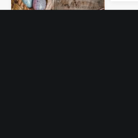
14 July 2023
ICT bij de Rijksoverheid: Alice
in Wonderland . . .
Informatietechniek is een
architecten- en ingenieursvak.…
by Hans Timmerman