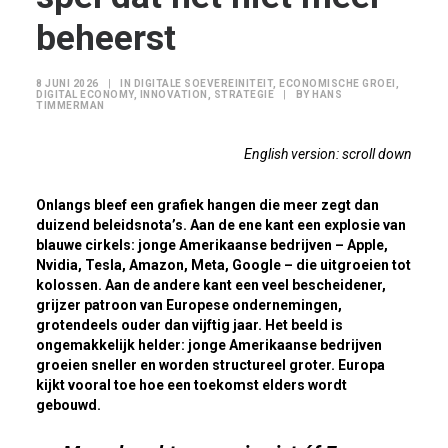
beheerst
8 JUNI 2026
|
IN
DIGITALE SOEVEREINITEIT
,
ECONOMISCHE GROEI
,
DIGITAL ECONOMY
,
INNOVATION
,
STRATEGIE
|
BY
HANS
TIMMERMAN
English version: scroll down
Onlangs bleef een grafiek hangen die meer zegt dan
duizend beleidsnota’s. Aan de ene kant een explosie van
blauwe cirkels: jonge Amerikaanse bedrijven – Apple,
Nvidia, Tesla, Amazon, Meta, Google – die uitgroeien tot
kolossen. Aan de andere kant een veel bescheidener,
grijzer patroon van Europese ondernemingen,
grotendeels ouder dan vijftig jaar. Het beeld is
ongemakkelijk helder: jonge Amerikaanse bedrijven
groeien sneller en worden structureel groter. Europa
kijkt vooral toe hoe een toekomst elders wordt
gebouwd.