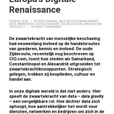
Renaissance
25 APRIL 2025
|
IN
DATA SHARING
,
MASTER DATA MANAGEMENT
,
DATA OWNERSHIP
,
DIGITAL ECONOMY
,
DIGITALISATION
,
INNOVATION
,
TRUSTED IT
|
BY
HANS TIMMERMAN
De zwaartekracht van menselijke beschaving
had eeuwenlang invloed op de handelsroutes
van goederen, kennis en invloed. De oude
Zijderoute, recentelijk nog
beschreven
op
CIO.com, toont hoe steden als Samarkand,
Constantinopel en Alexandrië uitgroeiden tot
zwaartekrachtknooppunten. Strategisch
gelegen, trokken zij kooplieden, cultuur en
handel aan.
In onze digitale wereld is dat niet anders. Hier
speelt de zwaartekracht van data –
data gravity
– een vergelijkbare rol. Hoe dichter data zich
ophoopt, hoe aantrekkelijker het wordt voor
diensten, netwerken en bedrijven om zich in de