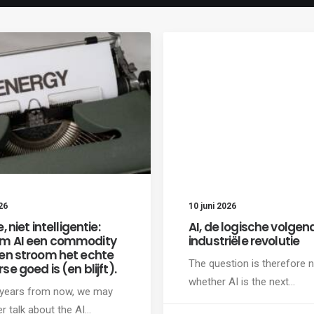
26
10 juni 2026
, niet intelligentie:
AI, de logische volgen
m AI een commodity
industriële revolutie
en stroom het echte
The question is therefore 
e goed is (en blijft).
whether AI is the next…
years from now, we may
r talk about the AI…