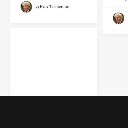
by Hans Timmerman
25 mei 2026
Kapitalisme als vergeten
economische infrastructuur
The real question is not whether