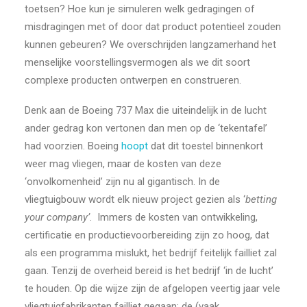
toetsen? Hoe kun je simuleren welk gedragingen of
misdragingen met of door dat product potentieel zouden
kunnen gebeuren? We overschrijden langzamerhand het
menselijke voorstellingsvermogen als we dit soort
complexe producten ontwerpen en construeren.
Denk aan de Boeing 737 Max die uiteindelijk in de lucht
ander gedrag kon vertonen dan men op de ‘tekentafel’
had voorzien. Boeing
hoopt
dat dit toestel binnenkort
weer mag vliegen, maar de kosten van deze
‘onvolkomenheid’ zijn nu al gigantisch. In de
vliegtuigbouw wordt elk nieuw project gezien als ‘
betting
your company’
. Immers de kosten van ontwikkeling,
certificatie en productievoorbereiding zijn zo hoog, dat
als een programma mislukt, het bedrijf feitelijk failliet zal
gaan. Tenzij de overheid bereid is het bedrijf ‘in de lucht’
te houden. Op die wijze zijn de afgelopen veertig jaar vele
vliegtuigfabrikanten failliet gegaan: de (vaak