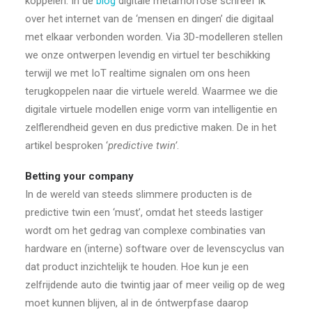
koppelen. In de
blog
digitale metamorfose schreef ik
over het internet van de ‘mensen en dingen’ die digitaal
met elkaar verbonden worden. Via 3D-modelleren stellen
we onze ontwerpen levendig en virtuel ter beschikking
terwijl we met IoT realtime signalen om ons heen
terugkoppelen naar die virtuele wereld. Waarmee we die
digitale virtuele modellen enige vorm van intelligentie en
zelflerendheid geven en dus predictive maken. De in het
artikel besproken ‘
predictive twin’
.
Betting your company
In de wereld van steeds slimmere producten is de
predictive twin een ‘must’, omdat het steeds lastiger
wordt om het gedrag van complexe combinaties van
hardware en (interne) software over de levenscyclus van
dat product inzichtelijk te houden. Hoe kun je een
zelfrijdende auto die twintig jaar of meer veilig op de weg
moet kunnen blijven, al in de óntwerpfase daarop