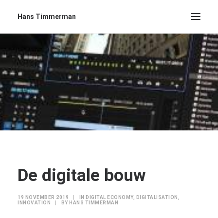
Hans Timmerman
De digitale bouw
19 NOVEMBER 2019
|
IN
DIGITAL ECONOMY
,
DIGITALISATION
,
INNOVATION
|
BY
HANS TIMMERMAN