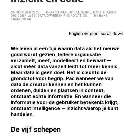
26 OKTOBER 2025
|
IN
ARTIFICIAL INTELLIGENCE
,
DATA SHARING
,
DIGICORP LABS
,
DATA OWNERSHIP
,
INNOVATION
|
BY
HANS
TIMMERMAN
English version: scroll down
We leven in een tijd waarin data als het nieuwe
goud wordt gezien. Iedere organisatie
verzamelt, meet, modelleert en bewaart —
alsof méér data vanzelf leidt tot méér kennis.
Maar data is geen doel. Het is slechts de
grondstof voor begrip. Pas wanneer we van
data de creator kennen en het kunnen
ordenen, duiden en plaatsen in context,
ontstaat echte informatie. En wanneer die
informatie voor de gebruiker betekenis krijgt,
ontstaat intelligence — inzicht waarop je kunt
handelen.
De vijf schepen