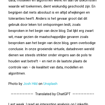
data, modellen en algoritmen werkt en aan de uitkomsten
waarde wil toekennen, dient wiskundig geschoold zijn. En
begrijpen dat niets absoluut is en altijd afwijkingen en
toleranties heeft. Anders is het gevaar groot dat dit
gebruik door leken tot ontsporingen leidt, zoals
besproken in het begin van deze blog. Dat lijkt erg zwart
wit, maar gezien de maatschappelijke gevaren zoals
besproken aan het begin van deze blog, geen overbodige
conclusie. In onze groeiende virtuele, datadreven wereld
dienen we steeds strikter onder vingers aan de pols te
houden wat betreft – en niet in de laatste plaats de
controle van – de kwaliteit van data, modellen en
algoritmen.
Photo by
Josh Hild
on
Unsplash
———————— Translated by ChatGPT ———————–
Last week, I read an interesting analysis on LinkedIn