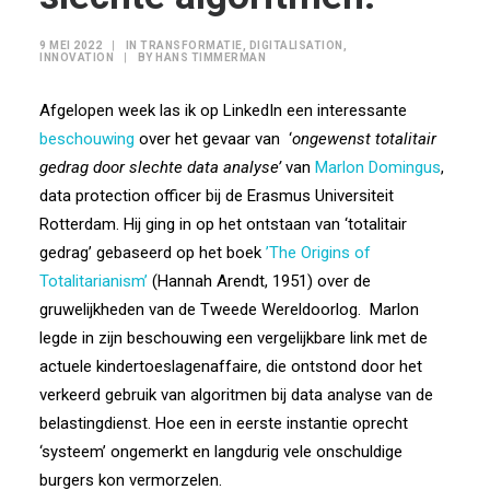
9 MEI 2022
|
IN
TRANSFORMATIE
,
DIGITALISATION
,
INNOVATION
|
BY
HANS TIMMERMAN
Afgelopen week las ik op LinkedIn een interessante
beschouwing
over het gevaar van
‘
ongewenst totalitair
gedrag door slechte data analyse’
van
Marlon Domingus
,
data protection officer bij de Erasmus Universiteit
Rotterdam. Hij ging in op het ontstaan van ‘totalitair
gedrag’ gebaseerd op het boek
’The Origins of
Totalitarianism’
(Hannah Arendt, 1951) over de
gruwelijkheden van de Tweede Wereldoorlog.
Marlon
legde in zijn beschouwing een vergelijkbare link met de
actuele kindertoeslagenaffaire, die ontstond door het
verkeerd gebruik van algoritmen bij data analyse van de
belastingdienst. Hoe een in eerste instantie oprecht
‘systeem’ ongemerkt en langdurig vele onschuldige
burgers kon vermorzelen.