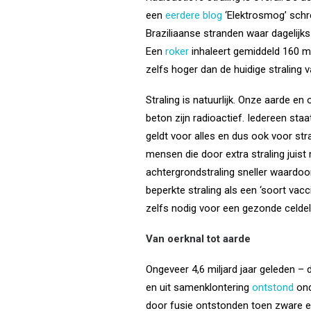
een
eerdere blog
‘Elektrosmog’ schre
Braziliaanse stranden waar dagelijk
Een
roker
inhaleert gemiddeld 160 m
zelfs hoger dan de huidige straling 
Straling is natuurlijk. Onze aarde e
beton zijn radioactief. Iedereen staa
geldt voor alles en dus ook voor stra
mensen die door extra straling juist
achtergrondstraling sneller waardo
beperkte straling als een ‘soort vacc
zelfs nodig voor een gezonde celdel
Van oerknal tot aarde
Ongeveer 4,6 miljard jaar geleden – 
en uit samenklontering
ontstond
ond
door fusie ontstonden toen zware 