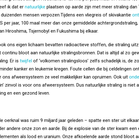
ef ik dat er
natuurlijke
plaatsen op aarde zijn met meer straling dan 
s duizenden mensen verpozen.Tijdens een vliegreis of skivakantie
on
S per jaar, 100 maal meer dan onze gemiddelde achtergrondstraling
van Hiroshima, Tsjernobyl en Fukushima bij elkaar.
n ook ons eigen lichaam bevatten radioactieve stoffen, die straling u
t continu bloot aan natuurlijke stralingsbronnen. Dat is altijd al zo ge
ling. Er is
twijfel
of ‘volkomen stralingsloos’ zelfs schadelijk is, de
 minder kanker en leukemie kregen. Foute cellen die bij celdelingen 
or ons afweersysteem ze veel makkelijker kan opruimen. Ook uit
onde
in’ zinvol is voor ons afweersysteem. Dus natuurlijke straling is niet
ing en een gezond leven.
de oerknal was ruim 9 miljard jaar geleden – spatte een ster uit elk
er andere onze zon en aarde. Bij de explosie van de ster kwam een 
elementen als lood en uranium. Onze afkoelende aarde stond bloot