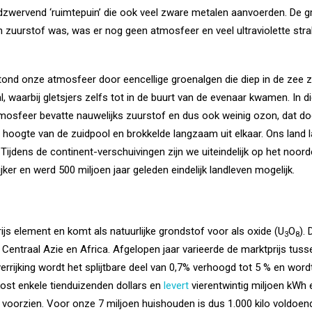
ervend ‘ruimtepuin’ die ook veel zware metalen aanvoerden. De gro
 zuurstof was, was er nog geen atmosfeer en veel ultraviolette stra
ond onze atmosfeer door eencellige groenalgen die diep in de zee z
, waarbij gletsjers zelfs tot in de buurt van de evenaar kwamen. In di
osfeer bevatte nauwelijks zuurstof en dus ook weinig ozon, dat dod
 hoogte van de zuidpool en brokkelde langzaam uit elkaar. Ons land 
ijdens de continent-verschuivingen zijn we uiteindelijk op het noorde
jker en werd 500 miljoen jaar geleden eindelijk landleven mogelijk.
rijs element en komt als natuurlijke grondstof voor als oxide (U
O
).
3
8
 Centraal Azie en Africa. Afgelopen jaar varieerde de marktprijs tus
 verrijking wordt het splijtbare deel van 0,7% verhoogd tot 5 % en wor
kost enkele tienduizenden dollars en
levert
vierentwintig miljoen kWh 
 voorzien.
Voor onze 7 miljoen huishouden is dus 1.000 kilo voldoen