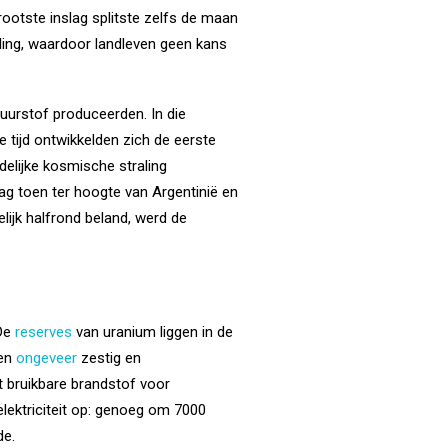
otste inslag splitste zelfs de maan
ling, waardoor landleven geen kans
uurstof produceerden. In die
e tijd ontwikkelden zich de eerste
elijke kosmische straling
lag toen ter hoogte van Argentinië en
lijk halfrond beland, werd de
 De
reserves
van uranium liggen in de
sen
ongeveer
zestig en
dt bruikbare brandstof voor
elektriciteit op: genoeg om 7000
de.