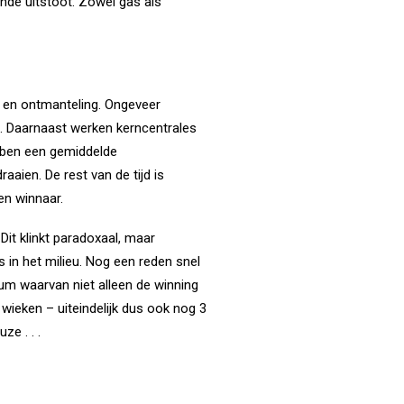
nde uitstoot. Zowel gas als
d en ontmanteling. Ongeveer
e. Daarnaast werken kerncentrales
bben een gemiddelde
aien. De rest van de tijd is
en winnaar.
Dit klinkt paradoxaal, maar
 in het milieu. Nog een reden snel
m waarvan niet alleen de winning
en wieken –
uiteindelijk dus ook nog 3
uze . . .