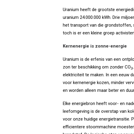
Uranium heeft de grootste energiedich
uranium 24.000.000 kWh. Drie miljoen
het transport van die grondstoffen,
toch is er een kleine groep activist
Kernenergie is zonne-energie
Uranium is de erfenis van een ontp
zon ter beschikking om zonder CO
2
elektriciteit te maken. In een eeuw d
voor kernenergie kozen, minder verv
en worden alleen maar beter en duu
Elke energiebron heeft voor- en nade
leefomgeving is de overstap van kole
voor onze huidige energietransitie.
efficientere stoommachine moesten ge