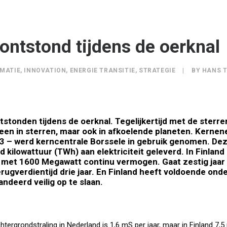
ontstond tijdens de oerknal
MATIE
,
INNOVATION
,
ENERGIE TRANSITIE
,
STRATEGIE
|
BY
HANS 
stonden tijdens de oerknal. Tegelijkertijd met de sterre
een in sterren, maar ook in afkoelende planeten. Kernene
73 – werd
kerncentrale
Borssele in gebruik genomen. Dez
 kilowattuur (TWh) aan elektriciteit geleverd. In Finland i
 met 1600 Megawatt continu vermogen. Gaat zestig jaar
erugverdientijd drie jaar. En Finland heeft voldoende
onde
ndeerd veilig op te slaan.
chtergrondstraling in Nederland is 1,6 mS per jaar, maar in Finland 7,