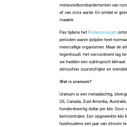
meteorietbombardementen van rondzw
af van onze aarde. En omdat er geen
maakte.
Pas tijdens het
Proterozoïcum
ontst
perioden waren ijstijden heel normaal
meercellige organismen. Maar de atm
tegenhoudt. Het oercontinent lag ter
we hadden een subtropisch klimaat. T
atmosfeer zuurstofrijker en vriendeli
Wat is uranium?
Uranium is een metaalachtig, zilverg
US, Canada, Zuid Amerika, Australië,
honderdveertig dollar per kilo. Door
kerncentrales. Een opgewerkte kilo 
huishoudens een jaar van stroom te