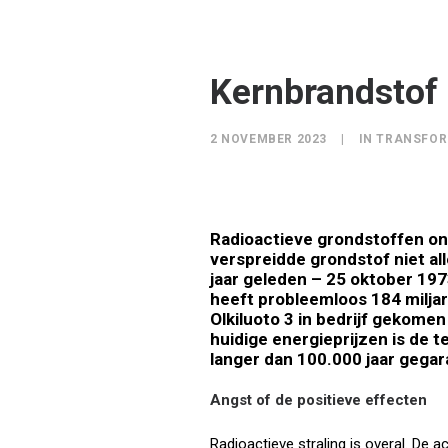
Kernbrandstof 
2 NOVEMBER 2023
|
IN
TRANSFOR
Radioactieve grondstoffen ont
verspreidde grondstof niet all
jaar geleden – 25 oktober 19
heeft probleemloos 184 miljard
Olkiluoto 3
in bedrijf gekomen
huidige energieprijzen is de t
langer dan 100.000 jaar gegara
Angst of de positieve effecten
Radioactieve straling is overal. De a