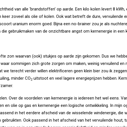
theid van alle ‘brandstoffen’ op aarde. Een kilo kolen levert 8 kWh, 
 keer zoveel als olie of kolen. Ook wat betreft de dure, vervuilende
 scoort uranium enorm goed. Bijna een no-brainer zou je als nuchter
en die gebruikmaken van de onzichtbare angst om kernenergie in een kw
lofte zon waarvan (ook) stukjes op aarde zijn gekomen. Dus we hebb
, waar sommigen zich grote zorgen om maken, weinig vervuilend en n
at we terecht verder willen elektrificeren geen klein bier zou ik zegge
uiling, minder CO
uitstoot en veel lagere energieprijzen hebben. Kernc
2
rzamer.
len. Over de voordelen van kernenergie is iedereen het wel eens. Van
n en olie op gas en kernenergie een logische ontwikkeling. In mijn og
 Passend in het eerdere afscheid van de wisselende windenergie, di
bruikten. Ook passend in het afscheid van het vervuilende hout, turf