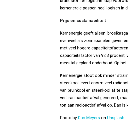
brandstof. De logische stap voorwaa
kernenergie passen heel logisch in d
Prijs en sustainabiliteit
Kernenergie geeft alleen ‘broeikasg
evenveel als zonnepanelen geven en 
met veel hogere capaciteitsfactore
capaciteitsfactor van 92,3 procent, 
meestal gepland onderhoud. Op het g
Kernenergie stoot ook minder stralin
steenkool levert enorm veel radioact
van bruinkool en steenkool af te s
veel radioactief afval genereert, ma
ton aan radioactief afval op. Dan is 
Photo by
Dan Meyers
on
Unsplash