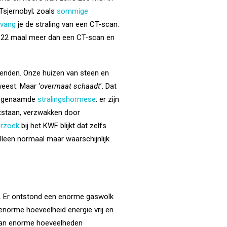
Tsjernobyl; zoals
sommige
tvang
je de straling van een CT-scan.
, 22 maal meer dan een CT-scan en
itzenden. Onze huizen van steen en
weest. Maar ‘
overmaat schaadt
’. Dat
 zogenaamde
stralingshormese
: er zijn
ontstaan, verzwakken door
rzoek
bij het KWF blijkt dat zelfs
 alleen normaal maar waarschijnlijk
aar. Er ontstond een enorme gaswolk
enorme hoeveelheid energie vrij en
 aan enorme hoeveelheden