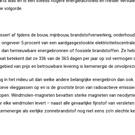
rts was en is een steeds hogere energiedichtheid en minder vervuile
ie volgorde.
assen’ af tijdens de bouw, mijnbouw, brandstofverwerking, onderhou
ongeveer 5 procent van een aardgasgestookte elektriciteitscentral
n dan hernieuwbare energiebronnen of fossiele brandstoffen. Ze he
wat betekent dat ze 336 van de 365 dagen per jaar op vol vermogen dra
ebied van prijs en betrouwbare levering is kernenergie de onvolprez
g in het milieu uit dan welke andere belangrijke energiebron dan ook. 
ieve vlieggassen op en is de grootste bron van radioactieve emissies
tappen. Windmolen-magneten bevatten sterke magneten van neodymiu
ar elke windmolen levert –
naast alle gevaarlijke fijnstof van verslet
kernenergie als eerlijke zonnebrandstof nog niet eens zo’n slechte ke