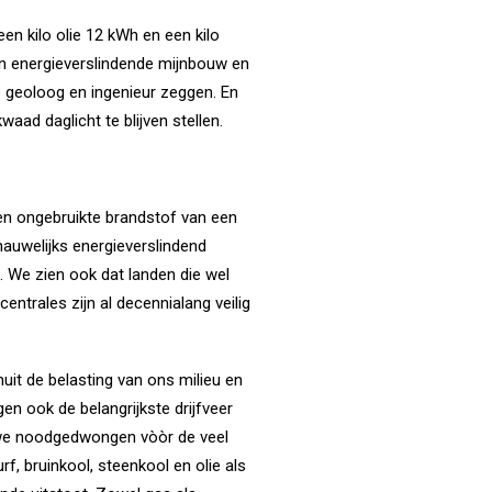
een kilo olie 12 kWh en een kilo
 en energieverslindende mijnbouw en
e geoloog en ingenieur zeggen. En
aad daglicht te blijven stellen.
en ongebruikte brandstof van een
auwelijks energieverslindend
n. We zien ook dat landen die wel
entrales zijn al decennialang veilig
uit de belasting van ons milieu en
en ook de belangrijkste drijfveer
e we noodgedwongen vòòr de veel
, bruinkool, steenkool en olie als