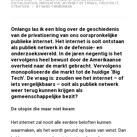
DIGITALISATION
,
INNOVATION
,
INTERNET OF THINGS
,
TRUSTED IT
,
STRATEGIE
|
BY
HANS TIMMERMAN
Onlangs las ik een
blog
over de geschiedenis
van de privatisering van ons oorspronkelijke
publieke internet. Het internet is ooit ontstaan
als publiek netwerk in de defensie- en
onderzoekswereld. In de jaren negentig is het
vervolgens heel bewust door de Amerikaanse
overheid naar de markt gebracht. Vervolgens
monopoliseerde die markt tot de huidige ‘Big
Tech’. De vraag is: zouden we het internet – of
iets vergelijkbaars – ooit als publiek netwerk
weer terug kunnen krijgen als
gemeenschappelijke bezit?
De utopie die maar niet kwam
Het internet zal nooit alle eerdere beloften kunnen
waarmaken, als het wordt gerund op basis van winst. Dan