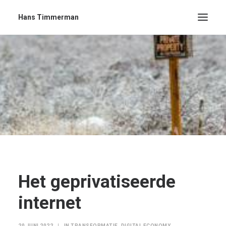
Hans Timmerman
Het geprivatiseerde
internet
20 JUNI 2022
|
IN
TRANSFORMATIE
,
DIGITAL ECONOMY
,