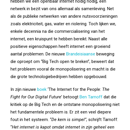
hebben we een openbaar internet nodig nodig, een
netwerk in bezit van ons allemaal als samenleving. Net
als de publieke netwerken van andere nutsvoorzieningen
zoals elektriciteit, gas, water en riolering. Toch lijken we,
enkele decennia na die commercialisering van het
internet, een kruispunt te hebben bereikt. Naast alle
positieve eigenschappen heeft internet een groeiend
aantal problemen. De nieuwe
Brandeisiaanse
beweging
die oproept om “Big Tech open te breken”, beweert dat
het probleem vooral de monopolisering en macht is die
die grote technologiebedrijven hebben opgebouwd.
In zijn nieuwe
boek
‘The Internet for the People:
The
Fight for Our Digital Future
’ betoogt
Ben Tarnoff
dat die
kritiek op de Big Tech en de ontstane monopolisering niet
het fundamentele probleem is. Er zit een veel diepere
fout in het systeem. “
De kern is simpel”
, schrijft Tarnoff:
“
Het internet is kapot omdat internet in zijn geheel een