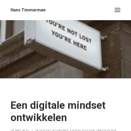
Hans Timmerman
Een digitale mindset
ontwikkelen
25 MEI 2021
|
IN
DIGITAL ECONOMY
,
DIGITALISATION
,
INNOVATION
,