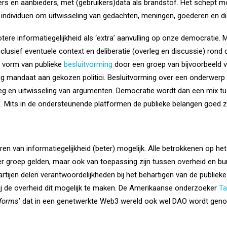
rs en aanbieders, met (gebruikers)data als brandstof. Het schept m
dividuen om uitwisseling van gedachten, meningen, goederen en die
ere informatiegelijkheid als ‘extra’ aanvulling op onze democratie.
nclusief eventuele context en deliberatie (overleg en discussie) rond
n vorm van publieke
besluitvorming
door een groep van bijvoorbeeld v
dig mandaat aan gekozen politici. Besluitvorming over een onderwer
leg en uitwisseling van argumenten. Democratie wordt dan een mix tus
ef. Mits in de ondersteunende platformen de publieke belangen goed z
ren van informatiegelijkheid (beter) mogelijk. Alle betrokkenen op h
er groep gelden, maar ook van toepassing zijn tussen overheid en bur
artijen delen verantwoordelijkheden bij het behartigen van de publieke
 bij de overheid dit mogelijk te maken. De Amerikaanse onderzoeker
Ta
tforms
’ dat in een genetwerkte Web3 wereld ook wel DAO wordt ge