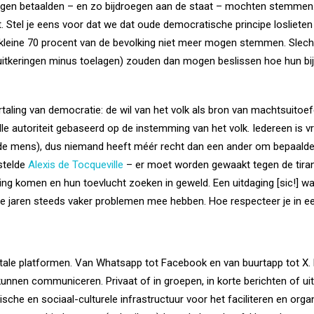
ngen betaalden – en zo bijdroegen aan de staat – mochten stemmen. 
. Stel je eens voor dat we dat oude democratische principe losliete
kleine 70 procent van de bevolking niet meer mogen stemmen. Slechts
uitkeringen minus toelagen) zouden dan mogen beslissen hoe hun bi
ertaling van democratie: de wil van het volk als bron van machtsuitoe
alle autoriteit gebaseerd op de instemming van het volk. Iedereen is vr
 de mens), dus niemand heeft méér recht dan een ander om bepaalde 
stelde
Alexis de Tocqueville
– er moet worden gewaakt tegen de tiran
ng komen en hun toevlucht zoeken in geweld. Een uitdaging [sic!] w
e jaren steeds vaker problemen mee hebben.
Hoe respecteer je in 
tale platformen. Van Whatsapp tot Facebook en van buurtapp tot X. 
unnen communiceren. Privaat of in groepen, in korte berichten of uit
che en sociaal-culturele infrastructuur voor het faciliteren en orga