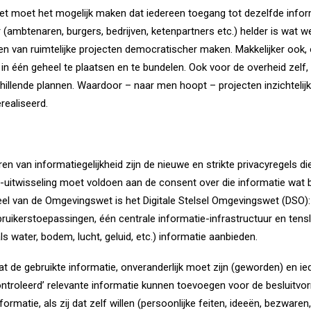
t moet het mogelijk maken dat iedereen toegang tot dezelfde infor
r (ambtenaren, burgers, bedrijven, ketenpartners etc.) helder is wat 
ren van ruimtelijke projecten democratischer maken. Makkelijker ook
in één geheel te plaatsen en te bundelen. Ook voor de overheid ze
chillende plannen. Waardoor – naar men hoopt – projecten inzichteli
erealiseerd.
ren van informatiegelijkheid zijn de nieuwe en strikte privacyregels di
-uitwisseling moet voldoen aan de consent over die informatie wat be
el van de Omgevingswet is het Digitale Stelsel Omgevingswet (DSO): 
bruikerstoepassingen, één centrale informatie-infrastructuur en tensl
ls water, bodem, lucht, geluid, etc.) informatie aanbieden.
 dat de gebruikte informatie, onveranderlijk moet zijn (geworden) en i
ntroleerd’ relevante informatie kunnen toevoegen voor de besluitvo
ormatie, als zij dat zelf willen (persoonlijke feiten, ideeën, bezwaren,