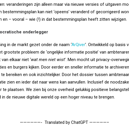
ren: veranderingen zijn alleen maar via nieuwe versies of uitgaven mo
n bestemmingsplan kan niet ‘opeens’ veranderd of gecorrigeerd wor
jn en – vooral – wie (!) in dat bestemmingsplan heeft zitten wijzigen.
mocratische onderlegger
ing in de markt gezet onder de naam ‘
ArQiver
’. Ontwikkeld op basis v
et grootste probleem de ‘ongelijke informatie positie’ van ambtenar
van elkaar niet ‘
wat men niet wist
’. Men mocht uit privacy-overwegi
es en burgers kijken. Door eerder en sneller informatie te archiveren
 te bereiken en ook inzichtelijker. Door het dossier tussen ambtenaar 
atie zien en ieder dat naar wens kan aanvullen. Inclusief de noodzak
er te plaatsen. We zien bij onze overheid gelukkig positieve belangst
 in de nieuwe digitale wereld op een hoger niveau te brengen.
——————- Translated by ChatGPT —————–