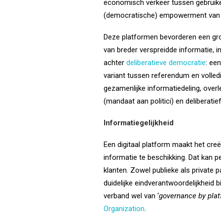
economisch verkeer tussen gebruike
(democratische) empowerment van in
Deze platformen bevorderen een grot
van breder verspreidde informatie, i
achter
deliberatieve democratie
: ee
variant tussen referendum en volle
gezamenlijke informatiedeling, over
(mandaat aan politici) en deliberati
Informatiegelijkheid
Een digitaal platform maakt het creë
informatie te beschikking. Dat kan p
klanten. Zowel publieke als private p
duidelijke eindverantwoordelijkheid
verband wel van ‘
governance by pla
Organization
.