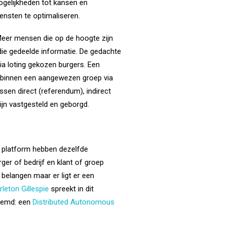
ogelijkheden tot kansen en
nsten te optimaliseren.
 Meer mensen die op de hoogte zijn
 die gedeelde informatie. De gedachte
ia loting gekozen burgers. Een
p binnen een aangewezen groep via
sen direct (referendum), indirect
ijn vastgesteld en geborgd.
et platform hebben dezelfde
ger of bedrijf en klant of groep
 belangen maar er ligt er een
rleton Gillespie
spreekt in dit
noemd: een
Distributed Autonomous