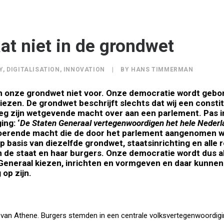
at niet in de grondwet
Y
,
DIGITALISATION
,
INNOVATION
|
BY
HANS TIMMERMAN
n onze grondwet niet voor.
Onze democratie wordt gebor
kiezen.
De grondwet beschrijft slechts dat wij een consti
eg zijn wetgevende macht over aan een parlement. Pas i
ng: ‘
De Staten Generaal vertegenwoordigen het hele Nederl
oerende macht die de door het parlement aangenomen we
 basis van diezelfde grondwet, staatsinrichting en alle r
 de staat en haar burgers. Onze democratie wordt dus a
Generaal kiezen, inrichten en
vormgeven e
n daar kunnen
 op zijn.
 van Athene. Burgers stemden in een centrale volksvertegenwoordig