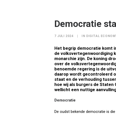
Democratie sta
7 JULI 2024
|
IN
DIGITAL ECONOM
Het begrip democratie komt i
de volksvertegenwoordiging 
monarchie zijn. De koning dro
over de volksvertegenwoordigi
benoemde regering is de uitv
daarop wordt gecontroleerd op
staat en de verhouding tussen
hoe wij
als burgers de Staten 
wellicht een nuttige aanvulling
Democratie
De oudst bekende democratie is die