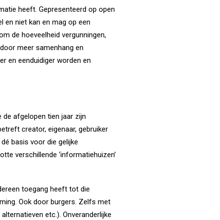
matie heeft. Gepresenteerd op open
wel en niet kan en mag op een
, om de hoeveelheid vergunningen,
lf, door meer samenhang en
jker en eenduidiger worden en
e de afgelopen tien jaar zijn
treft creator, eigenaar, gebruiker
dé basis voor die gelijke
otte verschillende ‘informatiehuizen’
edereen toegang heeft tot die
rming. Ook door burgers. Zelfs met
 alternatieven etc.). Onveranderlijke