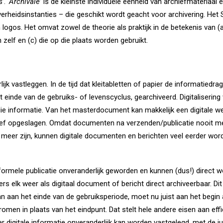
. ‘
Archivale
’ is de kleinste individuele eenheid van archiefmateriaal 
heidsinstanties – die geschikt wordt geacht voor archivering. Het 
logos. Het omvat zowel de theorie als praktijk in de betekenis van
elf en (c) die op die plaats worden gebruikt.
ijk vastleggen. In de tijd dat kleitabletten of papier de informatiedr
het einde van de gebruiks- of levenscyclus, gearchiveerd. Digitaliserin
ie informatie. Van het masterdocument kan makkelijk een digitale we
 bleef opgeslagen. Omdat documenten na verzenden/publicatie nooit 
 meer zijn, kunnen digitale documenten en berichten veel eerder wor
 formele publicatie onveranderlijk geworden en kunnen (dus!) direct 
ers elk weer als digitaal document of bericht direct archiveerbaar. Di
van aan het einde van de gebruiksperiode, moet nu juist aan het begin
men in plaats van het eindpunt. Dat stelt hele andere eisen aan effi
digitale informatie onveranderlijk kan worden vastgelegd, met de juist