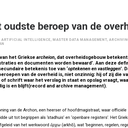
t oudste beroep van de over
,
ARTIFICIAL INTELLIGENCE
,
MASTER DATA MANAGEMENT
,
ARCHIVIN
AN
van het Griekse
archeion
, dat overheidsgebouw betekent. 
gistraties en documenten worden bewaard’. Aan deze
defi
cundaire betekenis toe van ‘
optekenen en vastleggen
’. 
eroepen van de overheid is, niet onzinnig: hij of zij die 
 of schrift waar het verslag in staat en opslag vraagt, wa
ig is en blijft(record and archive management).
ning van de Archon, een heerser of hoofdmagistraat, waar officië
dde uit tot begrippen als ‘stadhuis’ en ‘openbare registers’. Het Gri
 afgeleid van het werkwoord
ἄρχω
(arkhō), wat ‘beginnen, regelen, reg