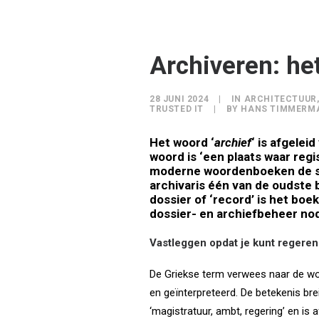
Archiveren: he
28 JUNI 2024
|
IN
ARCHITECTUUR
TRUSTED IT
|
BY
HANS TIMMERM
Het woord ‘
archief
‘ is
afgeleid
woord is ‘een plaats waar re
moderne woordenboeken de se
archivaris één van de oudste b
dossier of ‘record’ is het boek
dossier- en archiefbeheer nod
Vastleggen opdat je kunt regeren
De Griekse term verwees naar de wo
en geïnterpreteerd. De betekenis brei
‘magistratuur, ambt, regering’ en is