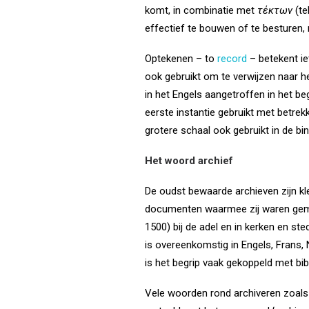
komt, in combinatie met
τέκτων
(t
effectief te bouwen of te besturen,
Optekenen – to
record
– betekent ie
ook gebruikt om te verwijzen naar h
in het Engels aangetroffen in het b
eerste instantie gebruikt met betre
grotere schaal ook gebruikt in de bi
Het woord archief
De oudst bewaarde archieven zijn kle
documenten waarmee zij waren gemaa
1500) bij de adel en in kerken en s
is overeenkomstig in Engels, Frans, 
is het begrip vaak gekoppeld met bibl
Vele woorden rond archiveren zoals bi