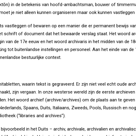
ektōn) in de betekenis van hoofd-ambachtsman, bouwer of timmerman
 moet je niet alleen kunnen organiseren maar ook kunnen vastleggen
ts vastleggen of bewaren op een manier die er permanent bewijs van
et schrift of document dat het bewaarde verslag staat. Het woord arc
egin van de 17e eeuw en het woord archivaris in het midden van de 1
kking tot buitenlandse instellingen en personeel. Aan het einde van 
nnenlandse bestuurlijke context.
itabletten, waarin tekst is gegraveerd. Er zijn niet veel echt oude 
kt, zijn vergaan. In onze westerse wereld zijn de eerste archieven
teden. Het woord archief (archive/archives) om de plaats aan te ge
Nederlands, Spaans, Duits, Italiaans, Zweeds, Pools, Russisch en no
iotheek (“libraries and archives”).
jvoorbeeld in het Duits – archiv, archivale, archivalien en archivalisc