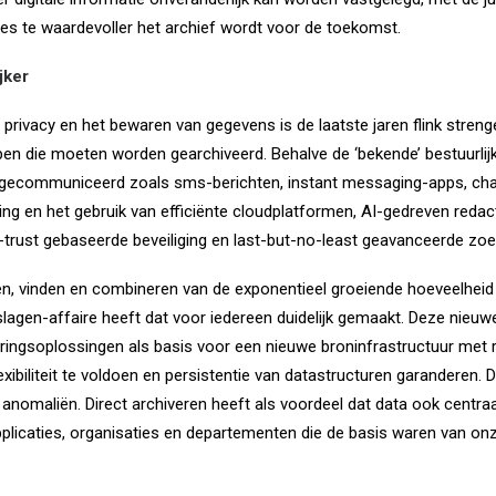
des te waardevoller het archief wordt voor de toekomst.
jker
privacy en het bewaren van gegevens is de laatste jaren flink stre
n die moeten worden gearchiveerd. Behalve de ‘bekende’ bestuurlij
 gecommuniceerd zoals sms-berichten, instant messaging-apps, chat
ng en het gebruik van efficiënte cloudplatformen, AI-gedreven redac
-trust gebaseerde beveiliging en last-but-no-least geavanceerde zoe
n, vinden en combineren van de exponentieel groeiende hoeveelheid
slagen-affaire heeft dat voor iedereen duidelijk gemaakt. Deze nieuw
ingsoplossingen als basis voor een nieuwe broninfrastructuur met r
ibiliteit te voldoen en persistentie van datastructuren garanderen.
anomaliën. Direct archiveren heeft als voordeel dat data ook centra
pplicaties, organisaties en departementen die de basis waren van onze