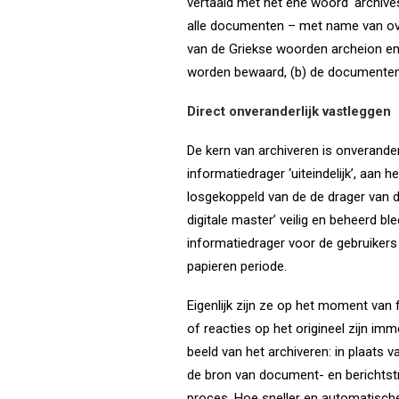
vertaald met het ene woord ‘archives’
alle documenten – met name van over
van de Griekse woorden archeion en 
worden bewaard, (b) de documenten z
Direct onveranderlijk vastleggen
De kern van archiveren is onveranderl
informatiedrager ‘uiteindelijk’, aan 
losgekoppeld van de de drager van d
digitale master’ veilig en beheerd
informatiedrager voor de gebruikers
papieren periode.
Eigenlijk zijn ze op het moment van
of reacties op het origineel zijn imm
beeld van het archiveren: in plaats 
de bron van document- en berichtstro
proces. Hoe sneller en automatischer 