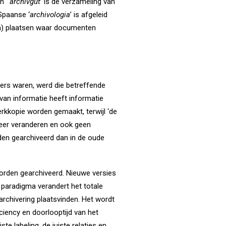
en
‘
archivgut
’ is de verzameling van
Spaanse ‘
archivologia
’ is afgeleid
 (a) plaatsen waar documenten
agers waren, werd die betreffende
g van informatie heeft informatie
rkkopie worden gemaakt, terwijl ‘de
meer veranderen en ook geen
den gearchiveerd dan in de oude
worden gearchiveerd. Nieuwe versies
t paradigma verandert het totale
 archivering plaatsvinden. Het wordt
ciency en doorlooptijd van het
e labeling, de juiste relaties en