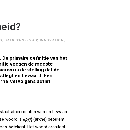
heid?
G
,
DATA OWNERSHIP
,
INNOVATION
,
De primaire definitie van het
nitie
voegen de meeste
Daarom is de stelling dat de
vastlegt en bewaard. Een
arna
vervolgens actief
le staatsdocumenten werden bewaard
ekse woord is
ἀρχή
(arkhē) betekent
eren’ betekent. Het woord architect