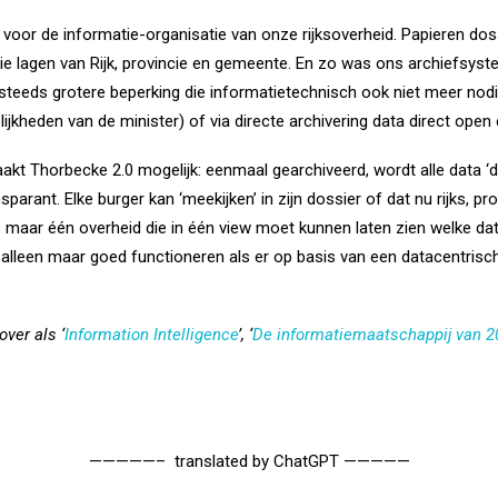
 voor de informatie-organisatie van onze rijksoverheid. Papieren do
ie lagen van Rijk, provincie en gemeente. En zo was ons archiefsys
steeds grotere beperking die informatietechnisch ook niet meer nodig 
kheden van de minister) of via directe archivering data direct open e
akt Thorbecke 2.0 mogelijk: eenmaal gearchiveerd, wordt alle data 
sparant. Elke burger kan ‘meekijken’ in zijn dossier of dat nu rijks, 
 maar één overheid die in één view moet kunnen laten zien welke data
alleen maar goed functioneren als er op basis van een datacentrische
over als ‘
Information Intelligence
’, ‘
De informatiemaatschappij van 2
—————– translated by ChatGPT —————