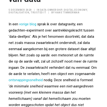
5 DECEMBER 2020
|
IN
DATA OWNERSHIP
,
DIGITAL ECONOMY
,
DIGITALISATION
,
TRUSTED IT
|
BY
HANS TIMMERMAN
In een
vorige blog
sprak ik over datagravity; een
gedachten-experiment over aantrekkingskracht tussen
‘data-deeltjes’. Als je het fenomeen doortrekt, dat data
net zoals massa zwaartekracht ondervindt, zal data
eenmaal aangekomen bij een grotere dataset daar altijd
blijven. Net zoals op aarde: een meteoriet uit de ruimte
die op de aarde valt, zal uit zichzelf nooit meer de ruimte
ingaan. De zwaartekracht verhindert dat nu eenmaal. Om
de aarde te verlaten, heeft een object een zogenaamde
ontsnappingssnelheid
nodig. Deze snelheid is formeel:
‘
de minimale snelheid waarmee een niet-aangedreven
voorwerp (met een kleinere massa dan het
hemellichaam) vanaf dat hemellichaam zou moeten
worden weggeschoten opdat het object dus niet