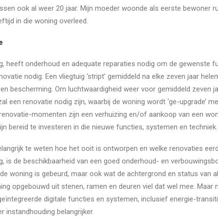
tussen ook al weer 20 jaar. Mijn moeder woonde als eerste bewoner rui
ftijd in die woning overleed.
e
g, heeft onderhoud en adequate reparaties nodig om de gewenste fun
novatie nodig. Een vliegtuig ‘stript’ gemiddeld na elke zeven jaar hel
 en bescherming. Om luchtwaardigheid weer voor gemiddeld zeven ja
 zal een renovatie nodig zijn, waarbij de woning wordt ‘ge-upgrade’ me
 renovatie-momenten zijn een verhuizing en/of aankoop van een woni
n bereid te investeren in die nieuwe functies, systemen en techniek.
elangrijk te weten hoe het ooit is ontworpen en welke renovaties ee
, is de beschikbaarheid van een goed onderhoud- en verbouwingsboek
de woning is gebeurd, maar ook wat de achtergrond en status van a
woning opgebouwd uit stenen, ramen en deuren viel dat wel mee. Maar
eïntegreerde digitale functies en systemen, inclusief energie-transi
r instandhouding belangrijker.