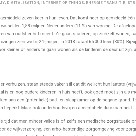
MY
,
DIGITALISATION
,
INTERNET OF THINGS
,
ENERGIE TRANSITIE
,
STR
middeld zeven keer in hun leven. Dat komt neer op gemiddeld één ke
 wisselden 1,88 miljoen Nederlanders (11 %) van woning. De afgelope
uizen van oudsher het meest. Ze gaan studeren, op zichzelf wonen,
ngen zien we bij 24-jarigen, in 2018 totaal 65.000 keer (30%). Bij vij
oor kleiner of anders te gaan wonen als de kinderen de deur uit zijn, 
verhuizen, staan steeds vaker stil dat dit wellicht hun laatste (vrijwil
l is en nog oudere kinderen in huis heeft, ook goed moet zijn als me
ken aan een (potentiële) bad- en slaapkamer op de begane grond. 
en beperkt. Maar ook onderhoudsvrij en acceptabele duurzaamheid.
 tijd dat men minder valide is of zelfs een medische zorgsituatie on
voor de wijkverzorging, een arbo-bestendige zorgomgeving voor zorg