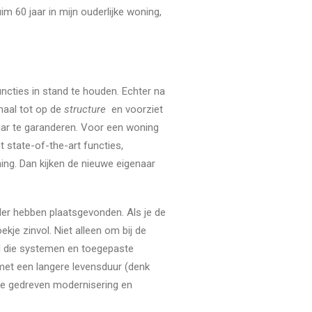
m 60 jaar in mijn ouderlijke woning,
cties in stand te houden. Echter na
emaal tot op de
structure
en voorziet
ar te garanderen. Voor een woning
t state-of-the-art functies,
ng. Dan kijken de nieuwe eigenaar
rder hebben plaatsgevonden. Als je de
je zinvol. Niet alleen om bij de
l die systemen en toegepaste
 met een langere levensduur (denk
tie gedreven modernisering en