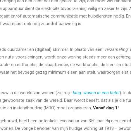
verzorging aan bed dient het bed geaard te zijn; dan moet wel randaard
apparatuur dient de elektriciteitsvoorziening veilig en zeker te zijn. A
gregaat en/of automatische communicatie met hulpdiensten nodig. En
gt waarnaast ook nog zuurstof aanwezig is.
s duurzamer en (digitaal) slimmer. In plaats van een ‘
verzameling
’
en nuts-voorzieningen, wordt onze woning steeds meer een
geïnteg
ook- en eetfunctie, de slaapfunctie, de werkfunctie, de leer- en stu
 waar het bevoegd gezag minimum eisen aan stelt, waarborgen eist e
ieuw in de wereld van wonen (zie mijn
blog: wonen in een hotel
). In 
e gewoonste zaak van de wereld. Daar wordt beseft, dat als je die func
ratie en instandhouding (MRO) moet organiseren.
Vanaf dag 1!
ebouwd, heeft een potentiële levensduur van 350 jaar. Bij een gemid
ng wonen. De vorige bewoner van mijn huidige woning uit 1918 – be