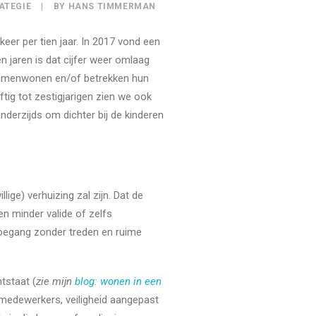
ATEGIE
|
BY
HANS TIMMERMAN
er per tien jaar. In 2017 vond een
n jaren is dat cijfer weer omlaag
 samenwonen en/of betrekken hun
ftig tot zestigjarigen zien we ook
anderzijds om dichter bij de kinderen
lige) verhuizing zal zijn. Dat de
n minder valide of zelfs
Toegang zonder treden en ruime
tstaat (
zie mijn
blog: wonen in een
medewerkers, veiligheid aangepast