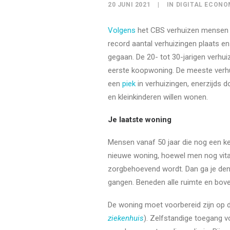
20 JUNI 2021
|
IN
DIGITAL ECONO
Volgens
het CBS verhuizen mensen ge
record aantal verhuizingen plaats en
gegaan. De 20- tot 30-jarigen verh
eerste koopwoning. De meeste verhuizi
een
piek
in verhuizingen, enerzijds d
en kleinkinderen willen wonen.
Je laatste woning
Mensen vanaf 50 jaar die nog een keer 
nieuwe woning, hoewel men nog vitaa
zorgbehoevend wordt. Dan ga je den
gangen. Beneden alle ruimte en bov
De woning moet voorbereid zijn op de
ziekenhuis
). Zelfstandige toegang 