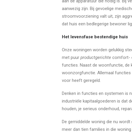
aan de apparatuur die nodig is. Bij 
aanwezig zijn. Bij gevoelige medische 
stroomvoorziening valt uit, zijn ag
dat huis een bedlegerige bewoner li
Het levensfase bestendige huis
Onze woningen worden gelukkig steed
met puur
productgerichte
comfort- 
functies. Naast de woonfunctie, de k
woonzorgfunctie. Allemaal functies
voor heeft geregeld.
Denken in functies en systemen is n
industriële kapitaalgoederen is dat d
houden, je serieus onderhoud, repa
De gemiddelde woning die nu wordt g
meer dan tien families in die woni