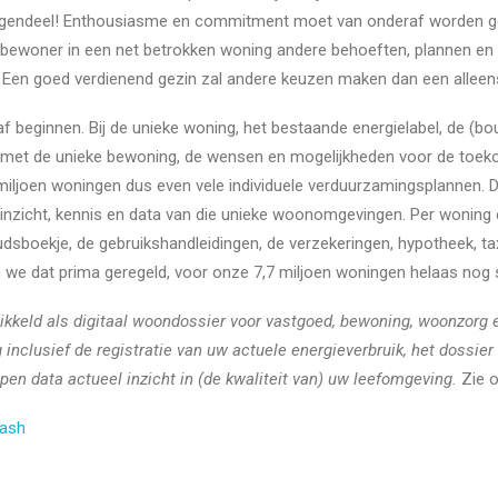
egendeel! Enthousiasme en commitment moet van onderaf worden gec
e bewoner in een net betrokken woning andere behoeften, plannen e
. Een goed verdienend gezin zal andere keuzen maken dan een alleen
beginnen. Bij de unieke woning, het bestaande energielabel, de (b
e met de unieke bewoning, de wensen en mogelijkheden voor de toe
 miljoen woningen dus even vele individuele verduurzamingsplannen. Du
inzicht, kennis en data van die unieke woonomgevingen. Per woning e
sboekje, de gebruikshandleidingen, de verzekeringen, hypotheek, ta
 we dat prima geregeld, voor onze 7,7 miljoen woningen helaas nog s
ikkeld als digitaal woondossier voor vastgoed, bewoning, woonzorg 
clusief de registratie van uw actuele energieverbruik, het dossier
en data actueel inzicht in (de kwaliteit van) uw leefomgeving.
Zie 
lash