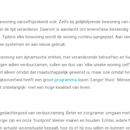
 bewoning vanzelfsprekend ook. Zelfs bij gelijkblijvende bewoning va
 in de tijd veranderen. Daarom is aandacht om levensfase-bestendig
k. Tijdens elke bewoning wordt de woning continu aangepast. Aan ni
we systemen en aan nieuw gebruik.
ewoning
een dynamische entiteit, met veranderende behoeften en fu
en willen verduurzamen, zullen we dus van ‘elke unieke woning zelf
et alleen omdat dat maatschappelijk gewenst is, maar ook omdat het
Rijksoverheid heeft een groot
programma
lopen ‘
Langer thuis
’. Mense
 onbelangrijk- met een hoge kwaliteit van leven.
t gedachtegoed van verduurzaming. Beter en zorgzamer omgaan met
rgie zijn en onze ‘footprint’ kleiner maken en houden. Echter, iedere 
n actuele woonsituatie bepaalt, hoe zij of hij zou willen en kunnen 