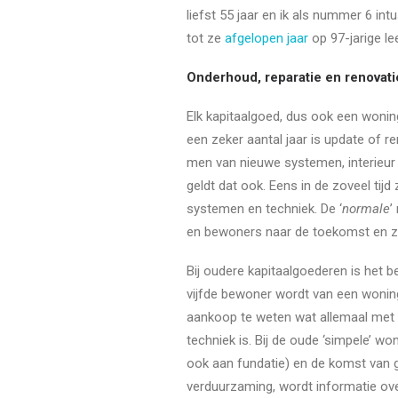
liefst 55 jaar en ik als nummer 6 in
tot ze
afgelopen jaar
op 97-jarige lee
Onderhoud, reparatie en renovati
Elk kapitaalgoed, dus ook een wonin
een zeker aantal jaar is update of re
men van nieuwe systemen, interieur
geldt dat ook. Eens in de zoveel tijd
systemen en techniek. De ‘
normale
’
en bewoners naar de toekomst en zij
Bij oudere kapitaalgoederen is het b
vijfde bewoner wordt van een woning
aankoop te weten wat allemaal met 
techniek is. Bij de oude ‘simpele’ 
ook aan fundatie) en de komst van g
verduurzaming, wordt informatie ove