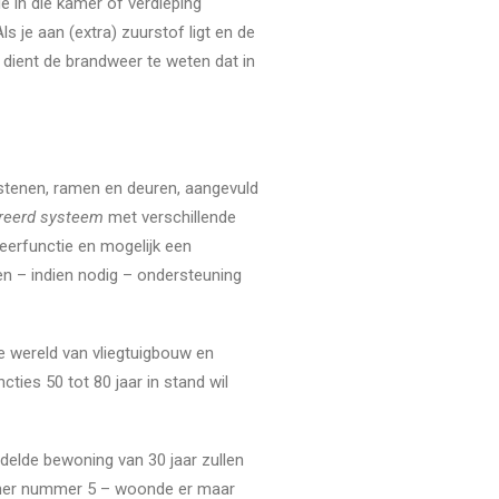
e in die kamer of verdieping
ls je aan (extra) zuurstof ligt en de
 dient de brandweer te weten dat in
 stenen, ramen en deuren, aangevuld
reerd systeem
met verschillende
deerfunctie en mogelijk een
n – indien nodig – ondersteuning
de wereld van vliegtuigbouw en
ties 50 tot 80 jaar in stand wil
delde bewoning van 30 jaar zullen
woner nummer 5 – woonde er maar