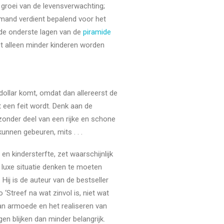
groei van de levensverwachting;
 iemand verdient bepalend voor het
 de onderste lagen van de
piramide
t alleen minder kinderen worden
ollar komt, omdat dan allereerst de
t een feit wordt. Denk aan de
ijzonder deel van een rijke en schone
nnen gebeuren, mits . . .
n kindersterfte, zet waarschijnlijk
 luxe situatie denken te moeten
. Hij is de auteur van de bestseller
‘Streef na wat zinvol is, niet wat
van armoede en het realiseren van
gen blijken dan minder belangrijk.