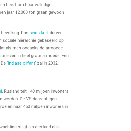
len heeft om haar volledige
lopen jaar 12.000 ton graan gewoon
e bevolking. Pas
sinds kort
durven
 sociale hiërarchie gebaseerd op
’ dat als men ondanks de armoede
ste leven in heel grote armoede. Een
De ‘
Indiase olifant’
zal in 2032
ei
. Rusland telt 140 miljoen inwoners
en worden. De VS daarentegen
groeien naar 450 miljoen inwoners in
chting stijgt als een kind al is