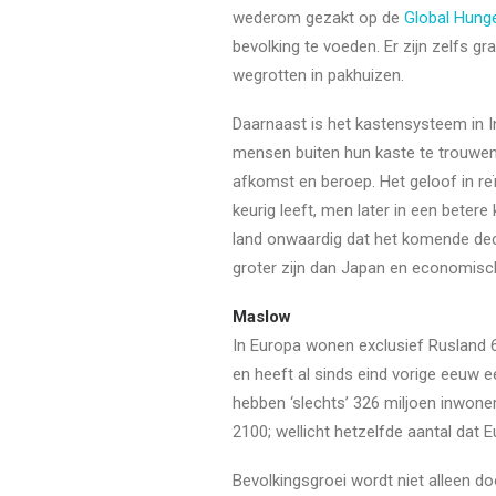
wederom gezakt op de
Global Hunge
bevolking te voeden. Er zijn zelfs g
wegrotten in pakhuizen.
Daarnaast is het kastensysteem in I
mensen buiten hun kaste te trouwen
afkomst en beroep. Het geloof in r
keurig leeft, men later in een beter
land onwaardig dat het komende dec
groter zijn dan Japan en economisch
Maslow
In Europa wonen exclusief Rusland 
en heeft al sinds eind vorige eeuw
hebben ‘slechts’ 326 miljoen inwoner
2100; wellicht hetzelfde aantal dat 
Bevolkingsgroei wordt niet alleen do