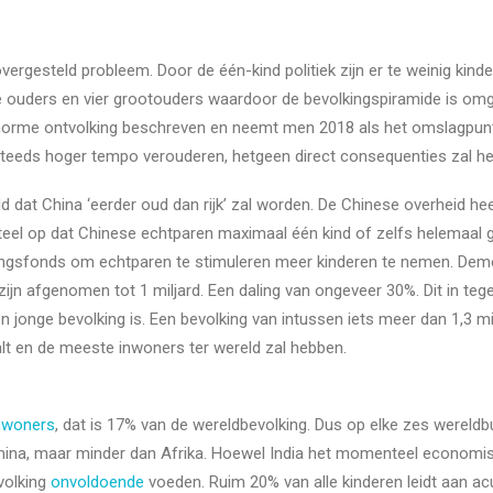
ergesteld probleem. Door de één-kind politiek zijn er te weinig kin
 ouders en vier grootouders waardoor de bevolkingspiramide is omge
orme ontvolking beschreven en neemt men 2018 als het omslagpunt 
n steeds hoger tempo verouderen, hetgeen direct consequenties zal 
d dat China ‘eerder oud dan rijk’ zal worden. De Chinese overheid hee
teel op dat Chinese echtparen maximaal één kind of zelfs helemaal ge
ntingsfonds om echtparen te stimuleren meer kinderen te nemen. De
 zijn afgenomen tot 1 miljard. Een daling van ongeveer 30%. Dit in tege
 jonge bevolking is. Een bevolking van intussen iets meer dan 1,3 mi
alt en de meeste inwoners ter wereld zal hebben.
nwoners
, dat is 17% van de wereldbevolking. Dus op elke zes wereldbu
China, maar minder dan Afrika. Hoewel India het momenteel economi
evolking
onvoldoende
voeden. Ruim 20% van alle kinderen leidt aan ac