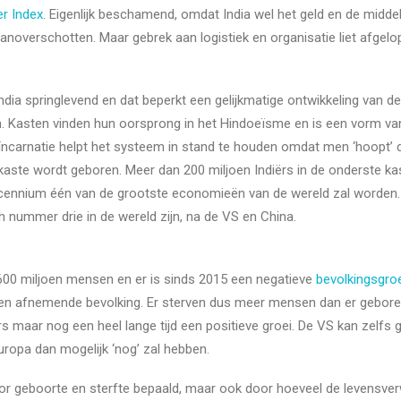
r Index
. Eigenlijk beschamend, omdat India wel het geld en de midde
raanoverschotten. Maar gebrek aan logistiek en organisatie liet afge
ndia springlevend en dat beperkt een gelijkmatige ontwikkeling van d
. Kasten vinden hun oorsprong in het Hindoeïsme en is een vorm van
eïncarnatie helpt het systeem in stand te houden omdat men ‘hoopt
e kaste wordt geboren. Meer dan 200 miljoen Indiërs in de onderste ka
ennium één van de grootste economieën van de wereld zal worden. 
 nummer drie in de wereld zijn, na de VS en China.
600 miljoen mensen en er is sinds 2015 een negatieve
bevolkingsgro
 een afnemende bevolking. Er sterven dus meer mensen dan er gebor
s maar nog een heel lange tijd een positieve groei. De VS kan zelfs 
Europa dan mogelijk ‘nog’ zal hebben.
or geboorte en sterfte bepaald, maar ook door hoeveel de levensverwa