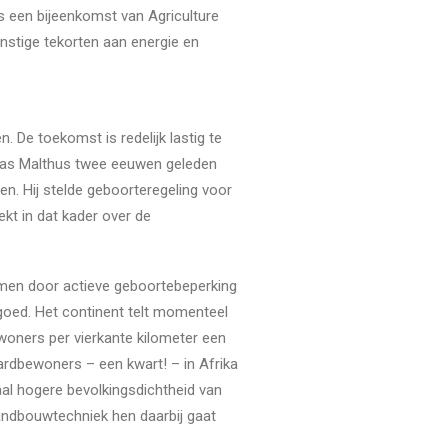
ns een bijeenkomst van Agriculture
nstige tekorten aan energie en
. De toekomst is redelijk lastig te
s Malthus twee eeuwen geleden
n. Hij stelde geboorteregeling voor
kt in dat kader over de
komen door actieve geboortebeperking
 goed. Het continent telt momenteel
inwoners per vierkante kilometer een
aardbewoners – een kwart! – in Afrika
aal hogere bevolkingsdichtheid van
landbouwtechniek hen daarbij gaat