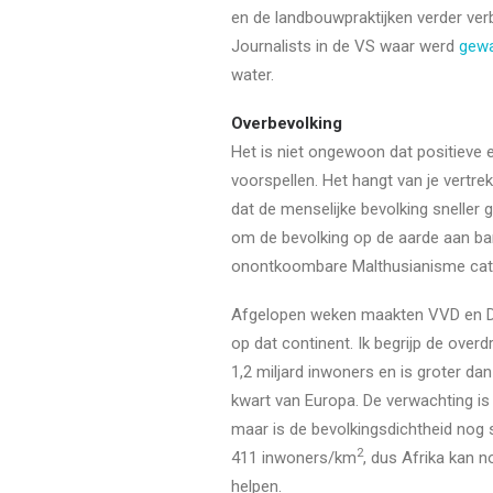
en de landbouwpraktijken verder verb
Journalists in de VS waar werd
gew
water.
Overbevolking
Het is niet ongewoon dat positieve e
voorspellen. Het hangt van je vertr
dat de menselijke bevolking sneller
om de bevolking op de aarde aan ban
onontkoombare Malthusianisme cata
Afgelopen weken maakten VVD en 
op dat continent. Ik begrijp de ove
1,2 miljard inwoners en is groter dan
kwart van Europa. De verwachting is 
maar is de bevolkingsdichtheid nog 
2
411 inwoners/km
, dus Afrika kan 
helpen.