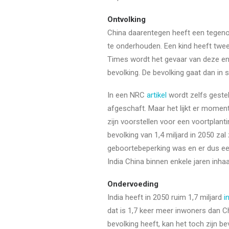
Ontvolking
China daarentegen heeft een tegenov
te onderhouden. Een kind heeft twee
Times wordt het gevaar van deze en
bevolking. De bevolking gaat dan i
In een NRC
artikel
wordt zelfs gestel
afgeschaft. Maar het lijkt er momen
zijn voorstellen voor een voortpla
bevolking van 1,4 miljard in 2050 zal
geboortebeperking was en er dus een
India China binnen enkele jaren inha
Ondervoeding
India heeft in 2050 ruim 1,7 miljard
i
dat is 1,7 keer meer inwoners dan 
bevolking heeft, kan het toch zijn b