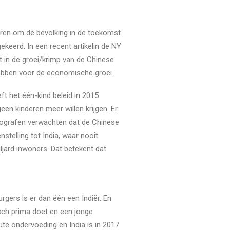
deren om de bevolking in de toekomst
keerd. In een recent artikelin de NY
in de groei/krimp van de Chinese
hebben voor de economische groei.
ft het één-kind beleid in 2015
en kinderen meer willen krijgen. Er
mografen verwachten dat de Chinese
nstelling tot India, waar nooit
ljard inwoners. Dat betekent dat
rgers is er dan één een Indiër. En
sch prima doet en een jonge
ute ondervoeding en India is in 2017