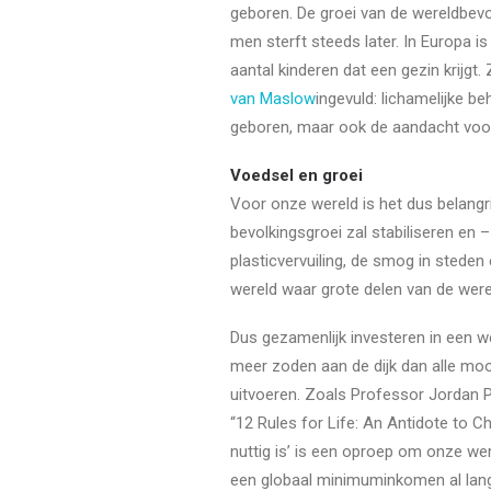
geboren. De groei van de wereldbevo
men sterft steeds later. In Europa is
aantal kinderen dat een gezin krijg
van Maslow
ingevuld: lichamelijke be
geboren, maar ook de aandacht voor h
Voedsel en groei
Voor onze wereld is het dus belangr
bevolkingsgroei zal stabiliseren en 
plasticvervuiling, de smog in steden 
wereld waar grote delen van de were
Dus gezamenlijk investeren in een we
meer zoden aan de dijk dan alle moo
uitvoeren. Zoals Professor Jordan P
“12 Rules for Life: An Antidote to C
nuttig is’ is een oproep om onze wer
een globaal minimuminkomen al lange t