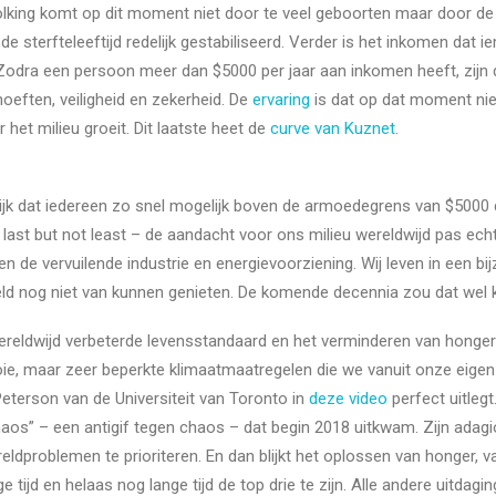
lking komt op dit moment niet door te veel geboorten maar door de 
 de sterfteleeftijd redelijk gestabiliseerd. Verder is het inkomen dat
t. Zodra een persoon meer dan $5000 per jaar aan inkomen heeft, zijn
hoeften, veiligheid en zekerheid. De
ervaring
is dat op dat moment nie
et milieu groeit. Dit laatste heet de
curve van Kuznet
.
ijk dat iedereen zo snel mogelijk boven de armoedegrens van $5000 d
– last but not least – de aandacht voor ons milieu wereldwijd pas ech
en de vervuilende industrie en energievoorziening. Wij leven in een b
ld nog niet van kunnen genieten. De komende decennia zou dat wel ku
reldwijd verbeterde levensstandaard en het verminderen van honger e
ie, maar zeer beperkte klimaatmaatregelen die we vanuit onze eigen
eterson van de Universiteit van Toronto in
deze video
perfect uitlegt
haos” – een antigif tegen chaos – dat begin 2018 uitkwam. Zijn adagio 
eldproblemen te prioriteren. En dan blijkt het oplossen van honger, 
ijd en helaas nog lange tijd de top drie te zijn. Alle andere uitdagin