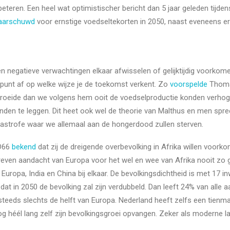
eteren. Een heel wat optimistischer bericht dan 5 jaar geleden tijde
aarschuwd
voor ernstige voedseltekorten in 2050, naast eveneens er
n negatieve verwachtingen elkaar afwisselen of gelijktijdig voorkomen
ekpunt af op welke wijze je de toekomst verkent. Zo
voorspelde
Thoma
 groeide dan we volgens hem ooit de voedselproductie konden verhoge
den te leggen. Dit heet ook wel de theorie van Malthus en men spree
strofe waar we allemaal aan de hongerdood zullen sterven.
D66
bekend
dat zij de dreigende overbevolking in Afrika willen voor
rdreven aandacht van Europa voor het wel en wee van Afrika nooit zo
 Europa, India en China bij elkaar. De bevolkingsdichtheid is met 17 
dat in 2050 de bevolking zal zijn verdubbeld. Dan leeft 24% van alle 
steeds slechts de helft van Europa. Nederland heeft zelfs een tienm
nog héél lang zelf zijn bevolkingsgroei opvangen. Zeker als moderne 