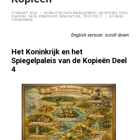
27 MAART 2026
|
IN
MASTER DATA MANAGEMENT
,
ARCHIVING
,
DATA
SHARING
,
DATA OWNERSHIP
,
INNOVATION
,
TRUSTED IT
|
BY
HANS
TIMMERMAN
English version: scroll down
Het Koninkrijk en het
Spiegelpaleis van de Kopieën Deel
4