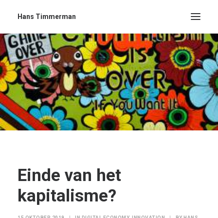
Hans Timmerman
Einde van het
kapitalisme?
15 OKTOBER 2019
|
IN
DIGITAL ECONOMY
,
INNOVATION
|
BY
HANS