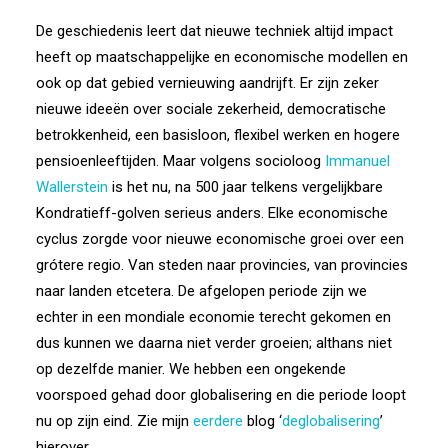
De geschiedenis leert dat nieuwe techniek altijd impact
heeft op maatschappelijke en economische modellen en
ook op dat gebied vernieuwing aandrijft. Er zijn zeker
nieuwe ideeën over sociale zekerheid, democratische
betrokkenheid, een basisloon, flexibel werken en hogere
pensioenleeftijden. Maar volgens socioloog
Immanuel
Wallerstein
is het nu, na 500 jaar telkens vergelijkbare
Kondratieff-golven serieus anders. Elke economische
cyclus zorgde voor nieuwe economische groei over een
grótere regio. Van steden naar provincies, van provincies
naar landen etcetera. De afgelopen periode zijn we
echter in een mondiale economie terecht gekomen en
dus kunnen we daarna niet verder groeien; althans niet
op dezelfde manier. We hebben een ongekende
voorspoed gehad door globalisering en die periode loopt
nu op zijn eind. Zie mijn
eerdere
blog ‘
deglobalisering
’
hierover.