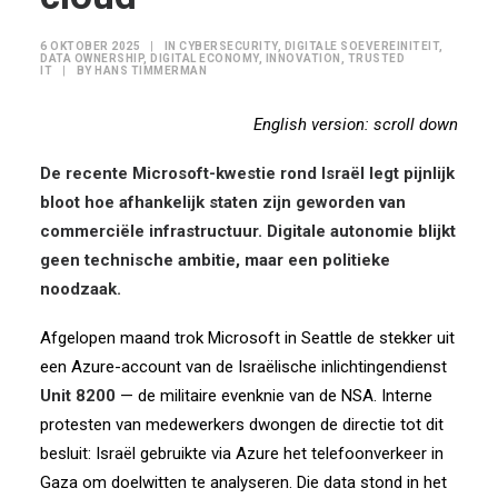
6 OKTOBER 2025
|
IN
CYBERSECURITY
,
DIGITALE SOEVEREINITEIT
,
DATA OWNERSHIP
,
DIGITAL ECONOMY
,
INNOVATION
,
TRUSTED
IT
|
BY
HANS TIMMERMAN
English version: scroll down
De recente Microsoft-kwestie rond Israël legt pijnlijk
bloot hoe afhankelijk staten zijn geworden van
commerciële infrastructuur. Digitale autonomie blijkt
geen technische ambitie, maar een politieke
noodzaak.
Afgelopen maand trok Microsoft in Seattle de stekker uit
een Azure-account van de Israëlische inlichtingendienst
Unit 8200
— de militaire evenknie van de NSA.
Interne
protesten van medewerkers dwongen de directie tot dit
besluit: Israël gebruikte via Azure het telefoonverkeer in
Gaza om doelwitten te analyseren.
Die data stond in het