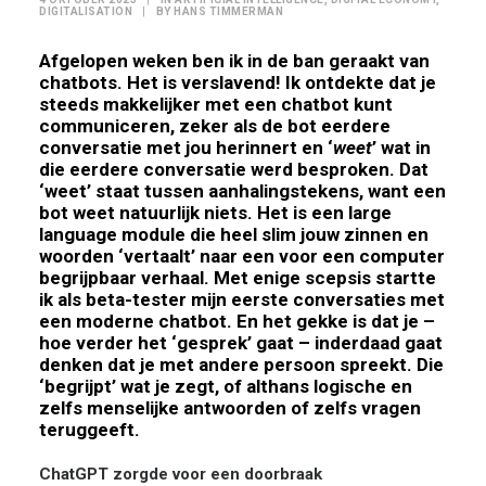
DIGITALISATION
|
BY
HANS TIMMERMAN
Afgelopen weken ben ik in de ban geraakt van
chatbots. Het is verslavend! Ik ontdekte dat je
steeds makkelijker met een chatbot kunt
communiceren, zeker als de bot eerdere
conversatie met jou herinnert en ‘
weet
’ wat in
die eerdere conversatie werd besproken. Dat
‘weet’ staat tussen aanhalingstekens, want een
bot weet natuurlijk niets. Het is een large
language module die heel slim jouw zinnen en
woorden ‘vertaalt’ naar een voor een computer
begrijpbaar verhaal. Met enige scepsis startte
ik als beta-tester mijn eerste conversaties met
een moderne chatbot. En het gekke is dat je –
hoe verder het ‘gesprek’ gaat – inderdaad gaat
denken dat je met andere persoon spreekt. Die
‘begrijpt’ wat je zegt, of althans logische en
zelfs menselijke antwoorden of zelfs vragen
teruggeeft.
ChatGPT zorgde voor een doorbraak