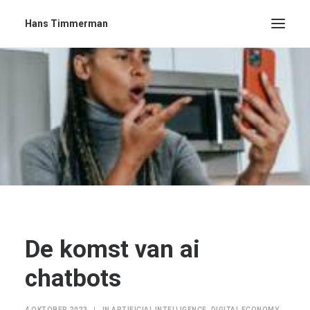
Hans Timmerman
De komst van ai
chatbots
4 OKTOBER 2023
|
IN
ARTIFICIAL INTELLIGENCE
,
DIGITAL ECONOMY
,