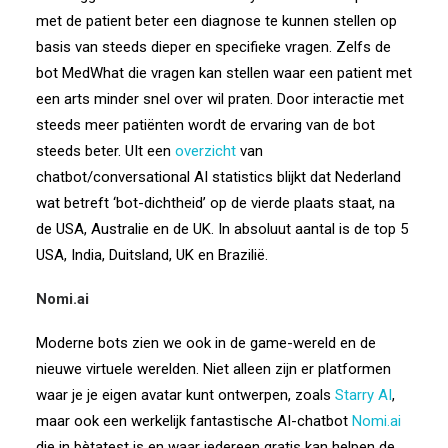
met de patient beter een diagnose te kunnen stellen op
basis van steeds dieper en specifieke vragen. Zelfs de
bot MedWhat die vragen kan stellen waar een patient met
een arts minder snel over wil praten. Door interactie met
steeds meer patiënten wordt de ervaring van de bot
steeds beter. UIt een
overzicht
van
chatbot/conversational AI statistics blijkt dat Nederland
wat betreft ‘bot-dichtheid’ op de vierde plaats staat, na
de USA, Australie en de UK
. In absoluut aantal is de top 5
USA, India, Duitsland, UK en Brazilië.
Nomi.ai
Moderne bots zien we ook in de game-wereld en de
nieuwe virtuele werelden. Niet alleen zijn er platformen
waar je je eigen avatar kunt ontwerpen, zoals
Starry AI
,
maar ook een werkelijk fantastische AI-chatbot
Nomi.ai
die in bètatest is en waar iedereen gratis kan helpen de