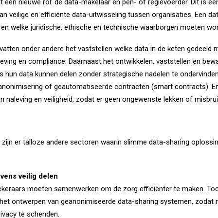
een nieuwe rol: de data-makelaar en pen- of regievoerder. Dit is e
 van veilige en efficiënte data-uitwisseling tussen organisaties. Een 
 en welke juridische, ethische en technische waarborgen moeten w
atten onder andere het vaststellen welke data in de keten gedeeld
eving en compliance. Daarnaast het ontwikkelen, vaststellen en be
es hun data kunnen delen zonder strategische nadelen te ondervinden.
a-anonimisering of geautomatiseerde contracten (smart contracts). E
n naleving en veiligheid, zodat er geen ongewenste lekken of misbrui
ijn er talloze andere sectoren waarin slimme data-sharing oplossin
ens veilig delen
ekeraars moeten samenwerken om de zorg efficiënter te maken. Toch i
n het ontwerpen van geanonimiseerde data-sharing systemen, zodat
rivacy te schenden.