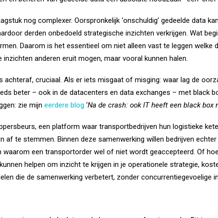
aagstuk nog complexer. Oorspronkelijk ‘onschuldig’ gedeelde data k
rdoor derden onbedoeld strategische inzichten verkrijgen. Wat begi
ormen. Daarom is het essentieel om niet alleen vast te leggen welk
inzichten anderen eruit mogen, maar vooral kunnen halen.
ls achteraf, cruciaal. Als er iets misgaat of misging: waar lag de oo
s beter – ook in de datacenters en data exchanges – met black bo
ggen: zie mijn
eerdere blog
‘
Na de crash: ook IT heeft een black box n
ppersbeurs, een platform waar transportbedrijven hun logistieke ket
n af te stemmen. Binnen deze samenwerking willen bedrijven echter n
 waarom een transportorder wel of niet wordt geaccepteerd. Of hoev
kunnen helpen om inzicht te krijgen in je operationele strategie, kost
delen die de samenwerking verbetert, zonder concurrentiegevoelige in