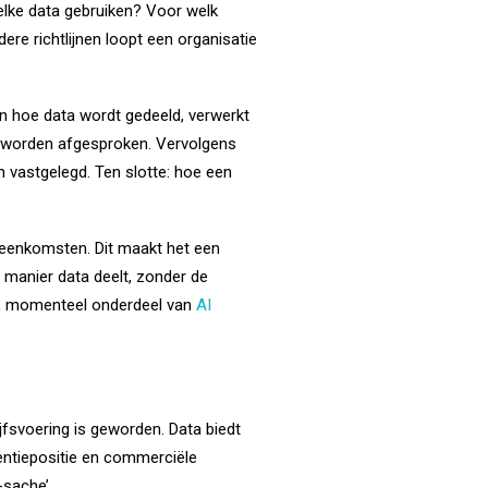
lke data gebruiken? Voor welk
ere richtlijnen loopt een organisatie
n hoe data wordt gedeeld, verwerkt
s worden afgesproken. Vervolgens
 vastgelegd. Ten slotte: hoe een
reenkomsten. Dit maakt het een
 manier data deelt, zonder de
 momenteel onderdeel van
AI
jfsvoering is geworden. Data biedt
rentiepositie en commerciële
-sache’.