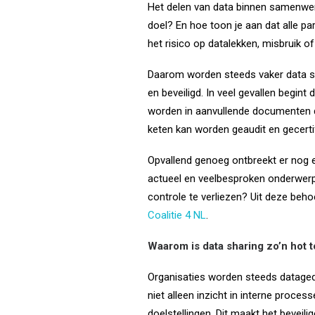
Het delen van data binnen samenwer
doel? En hoe toon je aan dat alle pa
het risico op datalekken, misbruik o
Daarom worden steeds vaker data sh
en beveiligd. In veel gevallen begi
worden in aanvullende documenten d
keten kan worden geaudit en gecerti
Opvallend genoeg ontbreekt er nog 
actueel en veelbesproken onderwerp. 
controle te verliezen? Uit deze behoe
Coalitie 4 NL
.
Waarom is data sharing zo’n hot t
Organisaties worden steeds datagedr
niet alleen inzicht in interne proc
doelstellingen. Dit maakt het bevei