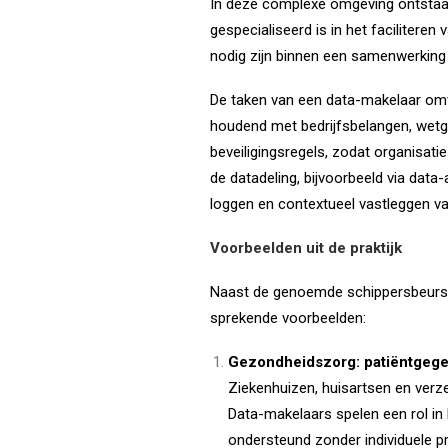
In deze complexe omgeving ontstaat 
gespecialiseerd is in het faciliteren
nodig zijn binnen een samenwerking
De taken van een data-makelaar omv
houdend met bedrijfsbelangen, wetg
beveiligingsregels, zodat organisati
de datadeling, bijvoorbeeld via dat
loggen en contextueel vastleggen va
Voorbeelden uit de praktijk
Naast de genoemde schippersbeurs z
sprekende voorbeelden:
Gezondheidszorg: patiëntgegev
Ziekenhuizen, huisartsen en verz
Data-makelaars spelen een rol i
ondersteund zonder individuele p