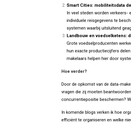
Smart Cities: mobiliteitsdata d
In veel steden worden verkeers- 
individuele reisgegevens te besc
systemen waarbij uitsluitend geag
Landbouw en voedselketens: d
Grote voedselproducenten werken 
hun exacte productiecijfers dele
makelaars helpen hier door syste
Hoe verder?
Door de opkomst van de data-makelaa
vragen die zij moeten beantwoorde
concurrentiepositie beschermen? Wel
In komende blogs verken ik hoe organ
efficiënt te organiseren en welke n