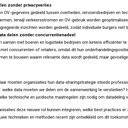
elen zonder privacyverlies
en OV-gegevens gedeeld tussen overheden, vervoersbedrijven en techb
hermen, terwijl verkeersstromen en OV-gebruik worden geoptimalise
gregeerde inzichten worden gedeeld, zodat individuele burgers niet tr
ata delen zonder concurrentienadeel
samen met boeren en logistieke bedrijven om ketens efficiënter te 
n met concurrenten of retailers, omdat dit hun onderhandelingsposit
men te bouwen waarin relevante data wordt gedeeld, maar gevoelige be
r moeten organisaties hun data-sharingstrategie steeds professione
n: welke data moeten we delen om de samenwerking te versterken? 
ke technische en juridische maatregelen zijn nodig om datadeling v
isaties deze nieuwe rol kunnen integreren, welke best practices er z
ieuwe technieken en methoden recent zijn ontwikkeld om dit toekoms