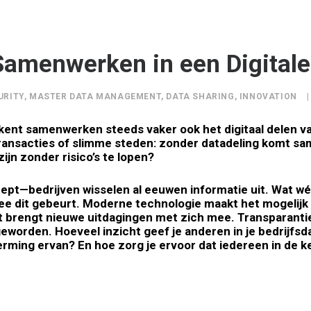
Samenwerken in een Digitale
URITY
,
MASTER DATA MANAGEMENT
,
DATA SHARING
,
INNOVATION
|
kent samenwerken steeds vaker ook het digitaal delen va
 transacties of slimme steden: zonder datadeling komt sa
jn zonder risico’s te lopen?
pt—bedrijven wisselen al eeuwen informatie uit. Wat wél 
ee dit gebeurt. Moderne technologie maakt het mogelijk 
t brengt nieuwe uitdagingen met zich mee. Transparantie
geworden. Hoeveel inzicht geef je anderen in je bedrijfs
rming ervan? En hoe zorg je ervoor dat iedereen in de k