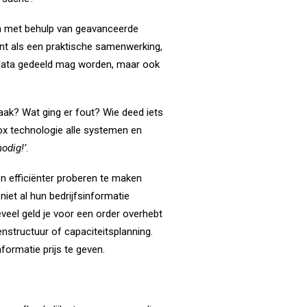
an met behulp van geavanceerde
nt als een praktische samenwerking,
e data gedeeld mag worden, maar ook
rzaak? Wat ging er fout? Wie deed iets
x technologie alle systemen en
odig!’
.
en efficiënter proberen te maken
iet al hun bedrijfsinformatie
eel geld je voor een order overhebt
enstructuur of capaciteitsplanning.
formatie prijs te geven.