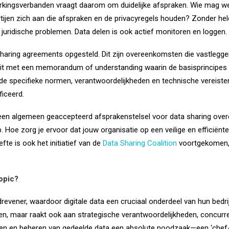
kingsverbanden vraagt daarom om duidelijke afspraken. Wie mag we
rtijen zich aan die afspraken en de privacyregels houden? Zonder held
f juridische problemen. Data delen is ook actief monitoren en loggen.
aring agreements opgesteld. Dit zijn overeenkomsten die vastlegge
nt dit met een memorandum of understanding waarin de basisprincipe
e specifieke normen, verantwoordelijkheden en technische vereisten
ficeerd.
een algemeen geaccepteerd afsprakenstelsel voor data sharing ove
Hoe zorg je ervoor dat jouw organisatie op een veilige en efficiënte
fte is ook het initiatief van de
Data Sharing Coalition
voortgekomen,
opic?
evener, waardoor digitale data een cruciaal onderdeel van hun bedri
essen, maar raakt ook aan strategische verantwoordelijkheden, concur
ligen en beheren van gedeelde data een absolute noodzaak—een ‘chef