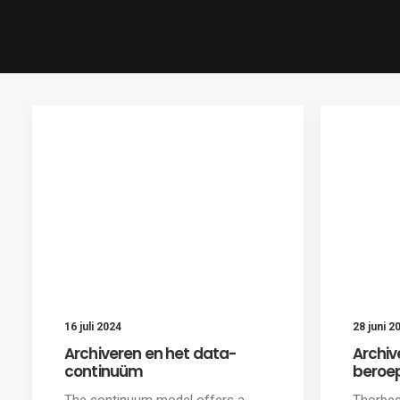
16 juli 2024
28 juni 2
Archiveren en het data-
Archiv
continuüm
beroep
The continuum model offers a
Thorbec