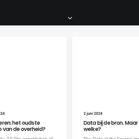
024
2 juni 2024
eren: het oudste
Data bij de bron. Maar
 van de overheid?
welke?
ke 2.0 The constitution of
The 'Data at the Source' p