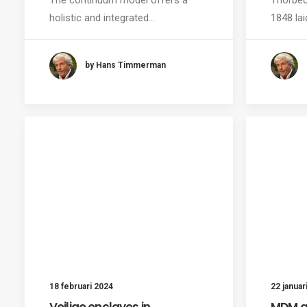
holistic and integrated…
1848 la
by Hans Timmerman
18 februari 2024
22 januar
Veilige enclaves in
MDM g