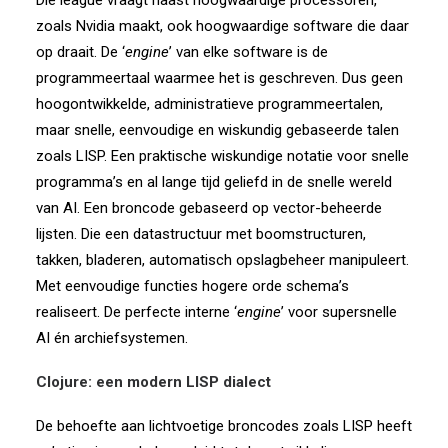
Die league vraagt naast hoogwaardige processoren,
zoals Nvidia maakt, ook hoogwaardige software die daar
op draait. De ‘
engine
’ van elke software is de
programmeertaal waarmee het is geschreven. Dus geen
hoogontwikkelde, administratieve programmeertalen,
maar snelle, eenvoudige en wiskundig gebaseerde talen
zoals LISP. Een praktische wiskundige notatie voor snelle
programma’s en al lange tijd geliefd in de snelle wereld
van AI. Een broncode gebaseerd op vector-beheerde
lijsten. Die een datastructuur met boomstructuren,
takken, bladeren, automatisch opslagbeheer manipuleert.
Met eenvoudige functies hogere orde schema’s
realiseert. De perfecte interne ‘
engine
’ voor supersnelle
AI én archiefsystemen.
Clojure: een modern LISP dialect
De behoefte aan lichtvoetige broncodes zoals LISP heeft