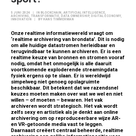
5 JUNI 2024
|
IN
BLOCKCHAIN
,
ARTIFICIAL INTELLIGENCE
,
ARCHIVING
,
TRANSFORMATIE
,
DATA OWNERSHIP
,
DIGITAL ECONOMY
,
INNOVATION
|
BY
HANS TIMMERMAN
Onze realtime informatiewereld vraagt om
‘realtime archivering van brondata’. Dit is nodig
om alle huidige datastromen herleidbaar en
terugvindbaar te kunnen archiveren. Er is een
realtime keuze van bronnen en stromen vooraf
nodig, omdat het onmogelijk is alle daaruit
voortkomende exploderende streamingdata
fysiek ergens op te slaan. Er is wereldwijd
simpelweg niet genoeg opslagruimte
beschikbaar. Dit betekent dat we razendsnel
keuzes moeten maken over wat we wel en niet
willen – of moeten – bewaren. Het vak
archiveren wordt strategisch. Het vak wordt
zelfs sexy en artistiek als je denkt aan online
archivering om op reproduceerbare wijze AR-
en VR-getoonde media vast te leggen.
Daarnaast creëert centraal beheerde, realtime