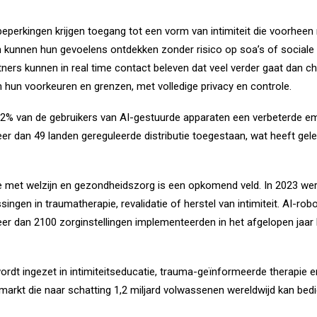
eperkingen krijgen toegang tot een vorm van intimiteit die voorheen 
n kunnen hun gevoelens ontdekken zonder risico op soa’s of sociale 
rtners kunnen in real time contact beleven dat veel verder gaat dan ch
n hun voorkeuren en grenzen, met volledige privacy en controle.
62% van de gebruikers van AI-gestuurde apparaten een verbeterde e
eer dan 49 landen gereguleerde distributie toegestaan, wat heeft ge
ie met welzijn en gezondheidszorg is een opkomend veld. In 2023 we
ingen in traumatherapie, revalidatie of herstel van intimiteit. AI-r
meer dan 2100 zorginstellingen implementeerden in het afgelopen jaa
wordt ingezet in intimiteitseducatie, trauma-geïnformeerde therapie 
markt die naar schatting 1,2 miljard volwassenen wereldwijd kan bed