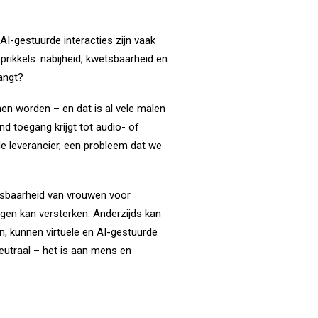
AI-gestuurde interacties zijn vaak
prikkels: nabijheid, kwetsbaarheid en
angt?
nnen worden – en dat is al vele malen
d toegang krijgt tot audio- of
de leverancier, een probleem dat we
tsbaarheid van vrouwen voor
en kan versterken. Anderzijds kan
en, kunnen virtuele en AI-gestuurde
 neutraal – het is aan mens en