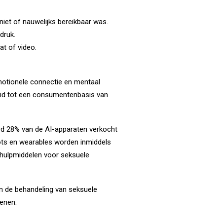
niet of nauwelijks bereikbaar was.
druk.
at of video.
motionele connectie en mentaal
leid tot een consumentenbasis van
rd 28% van de AI-apparaten verkocht
obots en wearables worden inmiddels
r hulpmiddelen voor seksuele
en de behandeling van seksuele
ienen.