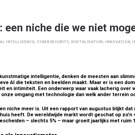
it: een niche die we niet mo
IAL INTELLIGENCE
,
CYBERSECURITY
,
DIGITALISATION
,
INNOVATION
,
I
unstmatige intelligentie, denken de meesten aan slimme
ieve AI die teksten en beelden maakt. Maar er is een dome
eit en intimiteit. Een onderwerp waar vaak lacherig over
 onze omgang met technologie dan welk ander terrein o
een niche meer is. Uit
een rapport
van augustus blijkt dat
huis heeft. De wereldwijde markt wordt geschat op zo’n 40
bescheiden – slechts 5% – maar groeit jaarlijks met ruim 