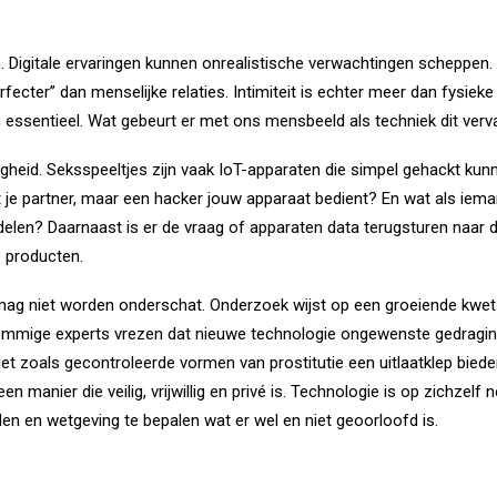
. Digitale ervaringen kunnen onrealistische verwachtingen scheppen. 
ecter” dan menselijke relaties. Intimiteit is echter meer dan fysieke 
n essentieel. Wat gebeurt er met ons mensbeeld als techniek dit verv
iligheid. Seksspeeltjes zijn vaak IoT-apparaten die simpel gehackt ku
 je partner, maar een hacker jouw apparaat bedient? En wat als ieman
e delen? Daarnaast is er de vraag of apparaten data terugsturen naar 
e producten.
mag niet worden onderschat. Onderzoek wijst op een groeiende kwe
ommige experts vrezen dat nieuwe technologie ongewenste gedraging
 Net zoals gecontroleerde vormen van prostitutie een uitlaatklep bied
en manier die veilig, vrijwillig en privé is. Technologie is op zichzelf
 en wetgeving te bepalen wat er wel en niet geoorloofd is.