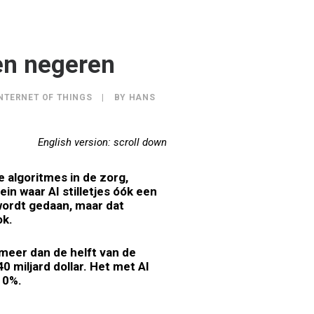
gen negeren
NTERNET OF THINGS
|
BY
HANS
English version: scroll down
 algoritmes in de zorg,
in waar AI stilletjes óók een
 wordt gedaan, maar dat
ok.
 meer dan de helft van de
 miljard dollar. Het met AI
10%.