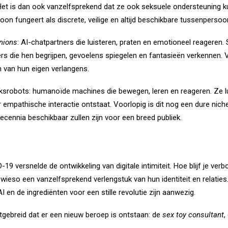
et is dan ook vanzelfsprekend dat ze ook seksuele ondersteuning k
on fungeert als discrete, veilige en altijd beschikbare tussenpersoon
nions
: AI-chatpartners die luisteren, praten en emotioneel reagere
rs die hen begrijpen, gevoelens spiegelen en fantasieën verkennen. V
n van hun eigen verlangens.
eksrobots: humanoïde machines die bewegen, leren en reageren. Ze l
mpathische interactie ontstaat. Voorlopig is dit nog een dure nich
ecennia beschikbaar zullen zijn voor een breed publiek.
19 versnelde de ontwikkeling van digitale intimiteit. Hoe blijf je ve
owieso een vanzelfsprekend verlengstuk van hun identiteit en relatie
 en de ingrediënten voor een stille revolutie zijn aanwezig.
itgebreid dat er een nieuw beroep is ontstaan: de
sex toy consultant
,