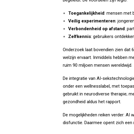
begeleidt.
De voordelen zijn legio:
Toegankelijkheid
: mensen met b
Veilig experimenteren
: jongere
Verbondenheid op afstand
: pa
Zelfkennis
: gebruikers ontdekke
Onderzoek laat bovendien zien dat 
welzijn ervaart. Inmiddels hebben m
ruim 90 miljoen mensen wereldwijd.
De integratie van AI-sekstechnolog
onder een wellnesslabel, met toepass
gebruikt in neurodiverse therapie; 
gezondheid aldus het rapport.
De mogelijkheden reiken verder: AI 
disfunctie. Daarmee opent zich een 