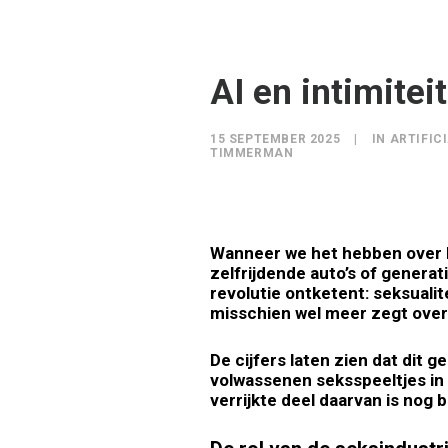
AI en intimite
15 SEPTEMBER 2025
|
IN
ARTIFIC
TIMMERMAN
Wanneer we het hebben over k
zelfrijdende auto’s of generat
revolutie ontketent: seksualit
misschien wel meer zegt over
De cijfers laten zien dat dit g
volwassenen seksspeeltjes in 
verrijkte deel daarvan is nog 