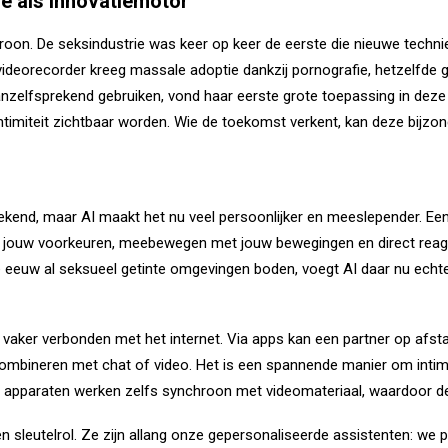
ie als innovatiemotor
patroon. De seksindustrie was keer op keer de eerste die nieuwe tec
deorecorder kreeg massale adoptie dankzij pornografie, hetzelfde g
anzelfsprekend gebruiken, vond haar eerste grote toepassing in deze 
n intimiteit zichtbaar worden. Wie de toekomst verkent, kan deze bijz
 bekend, maar AI maakt het nu veel persoonlijker en meeslepender. Ee
 jouw voorkeuren, meebewegen met jouw bewegingen en direct reage
 eeuw al seksueel getinte omgevingen boden, voegt AI daar nu echte 
es vaker verbonden met het internet. Via apps kan een partner op af
combineren met chat of video. Het is een spannende manier om intimit
 apparaten werken zelfs synchroon met videomateriaal, waardoor de 
 sleutelrol. Ze zijn allang onze gepersonaliseerde assistenten: we 