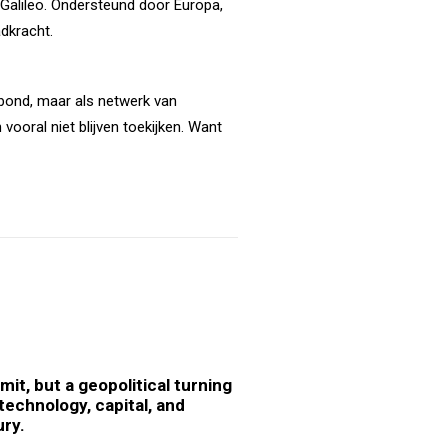
 Galileo. Ondersteund door Europa,
adkracht.
akbond, maar als netwerk van
vooral niet blijven toekijken. Want
t, but a geopolitical turning
technology, capital, and
ury.