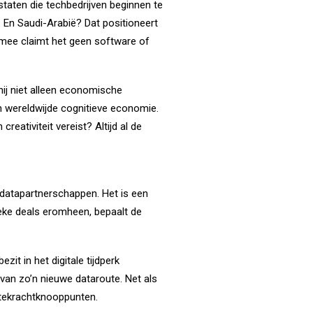
 staten die techbedrijven beginnen te
. En Saudi-Arabië? Dat positioneert
armee claimt het geen software of
ij niet alleen economische
een wereldwijde cognitieve economie.
creativiteit vereist? Altijd al de
n datapartnerschappen. Het is een
eke deals eromheen, bepaalt de
ezit in het digitale tijdperk
 van zo’n nieuwe dataroute. Net als
rtekrachtknooppunten.