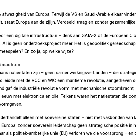
e afwezigheid van Europa. Terwijl de VS en Saudi-Arabië elkaar vinden
 staat Europa aan de zijlijn. Verdeeld, traag en zonder gezamenlijke 
oor een digitale infrastructuur – denk aan GAIA-X of de European C
t. AI is geen onderzoeksproject meer. Het is geopolitiek gereedsch
 meespelen? En zo ja, op welke wijze?
ldmachten
aans natiestaten zijn – geen samenwerkingsverbanden – die strategi
nd leidde met de VOC en WIC een maritieme revolutie, aangedreven d
nd gaf de industriële revolutie vorm met mechanische stoomkracht,
eeuw met elektronica en olie. Telkens waren het natiestaten die co
 vormgaven.
nderhandelt alleen met soevereine staten – niet met vakbonden van 
r Europa: zonder soeverein leiderschap geen strategische positie in 
ar als politiek-ambtelijke unie (EU) verloren we die voorsprong – e