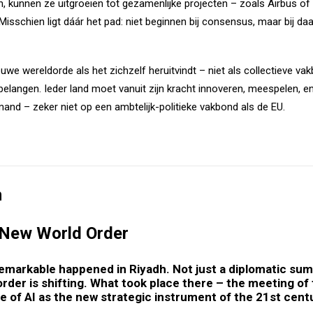
n, kunnen ze uitgroeien tot gezamenlijke projecten – zoals Airbus of
Misschien ligt dáár het pad: niet beginnen bij consensus, maar bij da
uwe wereldorde als het zichzelf heruitvindt – niet als collectieve v
elangen. Ieder land moet vanuit zijn kracht innoveren, meespelen, en 
mand – zeker niet op een ambtelijk-politieke vakbond als de EU.
n
a New World Order
markable happened in Riyadh. Not just a diplomatic summi
rder is shifting. What took place there – the meeting of 
se of AI as the new strategic instrument of the 21st cent