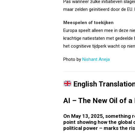
Pas wanneer zulke initiatieven slage
maar zelden geïnitieerd door de EU. 
Meespelen of toekijken
Europa speelt alleen mee in deze nie
krachtige natiestaten met gedeelde b
het cognitieve tijdperk wacht op nie
Photo by
Nishant Aneja
English Translatio
AI – The New Oil of 
On May 13, 2025, something re
point showing how the global o
political power – marks the ri