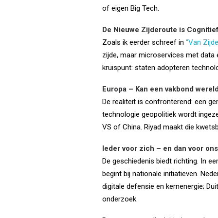
of eigen Big Tech.
De Nieuwe Zijderoute is Cognitie
Zoals ik eerder schreef in
“Van Zijd
zijde, maar microservices met data 
kruispunt: staten adopteren technolo
Europa – Kan een vakbond werel
De realiteit is confronterend: een 
technologie geopolitiek wordt ingezet
VS of China. Riyad maakt die kwetsbaa
Ieder voor zich – en dan voor ons
De geschiedenis biedt richting. In e
begint bij nationale initiatieven. N
digitale defensie en kernenergie; Dui
onderzoek.