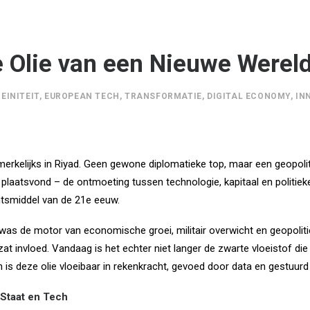
 Olie van een Nieuwe Werel
EINITEIT
,
EUROPEAN TECH
,
TRANSFORMATIE
,
DIGITAL ECONOMY
,
IN
erkelijks in Riyad. Geen gewone diplomatieke top, maar een geopoli
 plaatsvond – de ontmoeting tussen technologie, kapitaal en politi
htsmiddel van de 21e eeuw.
 was de motor van economische groei, militair overwicht en geopoliti
zat invloed. Vandaag is het echter niet langer de zwarte vloeistof die
een is deze olie vloeibaar in rekenkracht, gevoed door data en gestuur
Staat en Tech