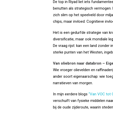
De top in Riyad liet iets fundamentee
benutten als strategisch vermogen. P
zich slim op het speelveld door milj
chips, maar invloed. Cognitieve invlo
Het is een gedurfde strategie van 
diversificatie, maar ook mondiale le
De vraag rijst: kan een land zonder in
sterke punten van het Westen, inge
Van oliebron naar databron – Ei
Wie vroeger olievelden en raffinader
ander soort eigenaarschap: wie toeg
narratieven van morgen.
In mijn eerdere blogs
“Van VOC tot 
verschuift van fysieke middelen naar
bij de oude zijderoute, waarin sted