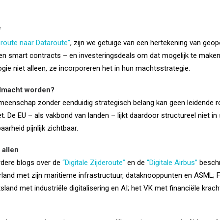
f
eroute naar Dataroute”
, zijn we getuige van een hertekening van geo
en smart contracts – en investeringsdeals om dat mogelijk te maken
gie niet alleen, ze incorporeren het in hun machtsstrategie.
dmacht worden?
gemeenschap zonder eenduidig strategisch belang kan geen leidende ro
. De EU – als vakbond van landen – lijkt daardoor structureel niet in
rheid pijnlijk zichtbaar.
 allen
erdere blogs over de
“Digitale Zijderoute”
en de
“Digitale Airbus”
beschr
ederland met zijn maritieme infrastructuur, dataknooppunten en ASML; 
tsland met industriële digitalisering en AI; het VK met financiële kr