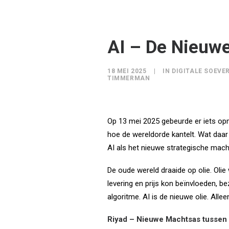
AI – De Nieuwe
18 MEI 2025
|
IN
DIGITALE SOEVER
TIMMERMAN
Op 13 mei 2025 gebeurde er iets opm
hoe de wereldorde kantelt. Wat daar
AI als het nieuwe strategische mac
De oude wereld draaide op olie. Olie
levering en prijs kon beïnvloeden, be
algoritme. AI is de nieuwe olie. All
Riyad – Nieuwe Machtsas tussen 