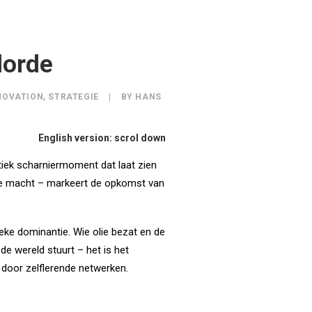
dorde
NOVATION
,
STRATEGIE
|
BY
HANS
English version: scrol down
tiek scharniermoment dat laat zien
eke macht – markeert de opkomst van
eke dominantie. Wie olie bezat en de
 de wereld stuurt – het is het
d door zelflerende netwerken.