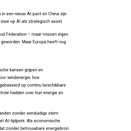
 in een nieuw AI-pact en China zijn
visie op AI als strategisch asset.
loud Federation – maar missen eigen
ap geworden. Maar Europa heeft nog
sche kansen grijpen en
oor windenergie, hoe
 gebaseerd op continu beschikbare
ntrole hadden over hun energie en
landen zonder eenduidige stem.
het AI-tijdperk. Als economische
n dat zonder betrouwbare energiebron