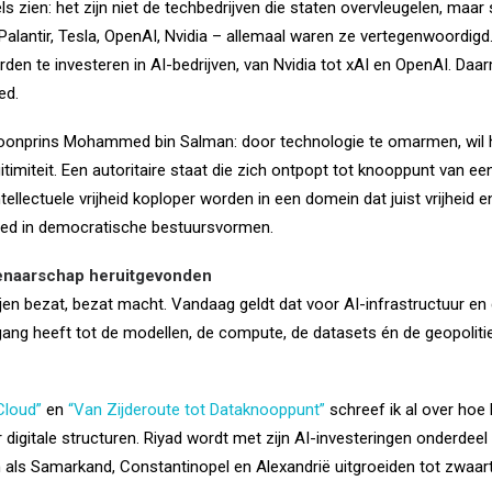
ls zien: het zijn niet de techbedrijven die staten overvleugelen, maar
alantir, Tesla, OpenAI, Nvidia – allemaal waren ze vertegenwoordigd
arden te investeren in AI-bedrijven, van Nvidia tot xAI en OpenAI. Da
ed.
kroonprins Mohammed bin Salman: door technologie te omarmen, wil h
gitimiteit. Een autoritaire staat die zich ontpopt tot knooppunt van 
tellectuele vrijheid koploper worden in een domein dat juist vrijheid en 
bed in democratische bestuursvormen.
genaarschap heruitgevonden
ijen bezat, bezat macht. Vandaag geldt dat voor AI-infrastructuur e
ang heeft tot de modellen, de compute, de datasets én de geopoliti
Cloud”
en
“Van Zijderoute tot Dataknooppunt”
schreef ik al over hoe b
 digitale structuren. Riyad wordt met zijn AI-investeringen onderdeel
en als Samarkand, Constantinopel en Alexandrië uitgroeiden tot zwaa