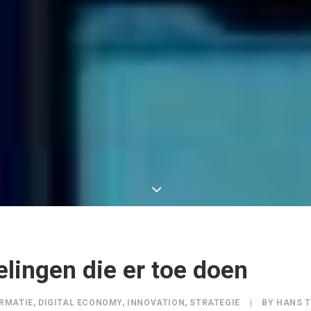
lingen die er toe doen
RMATIE
,
DIGITAL ECONOMY
,
INNOVATION
,
STRATEGIE
|
BY
HANS 