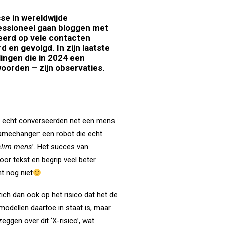
se in wereldwijde
ofessioneel gaan bloggen met
eerd
op vele contacten
en gevolgd. In zijn laatste
lingen die in 2024 een
woorden – zijn observaties.
e echt converseerden net een mens.
amechanger: een robot die echt
 slim mens
’. Het succes van
r tekst en begrip veel beter
t nog niet
zich dan ook op het risico dat het de
 modellen daartoe in staat is, maar
ggen over dit ‘X-risico’, wat