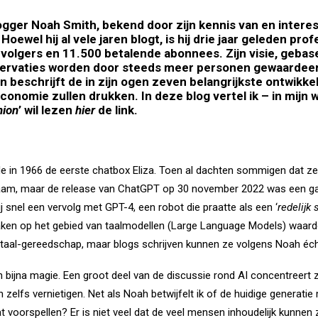
ogger
Noah Smith, bekend door zijn kennis van en interes
ewel hij al vele jaren blogt, is hij drie jaar geleden pr
volgers en 11.500 betalende abonnees. Zijn visie, gebas
servaties worden door steeds meer personen gewaardeerd 
 en beschrijft de in zijn ogen zeven belangrijkste ontwikke
onomie zullen drukken. In deze blog vertel ik – in mijn 
nion
’ wil lezen
hier
de link.
 in 1966 de eerste chatbox Eliza. Toen al dachten sommigen dat z
gzaam, maar de release van ChatGPT op 30 november 2022 was een g
j snel een vervolg met GPT-4, een robot die praatte als een ‘
redelijk
en op het gebied van taalmodellen (Large Language Models) waardoo
 taal-gereedschap, maar blogs schrijven kunnen ze volgens Noah éch
en bijna magie. Een groot deel van de discussie rond AI concentreert 
zelfs vernietigen. Net als Noah betwijfelt ik of de huidige generatie
oorspellen? Er is niet veel dat de veel mensen inhoudelijk kunnen ze