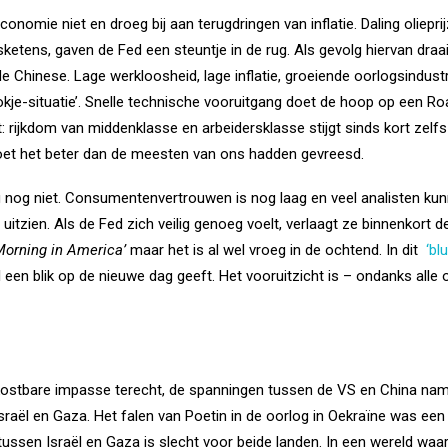
nomie niet en droeg bij aan terugdringen van inflatie. Daling oliepri
etens, gaven de Fed een steuntje in de rug. Als gevolg hiervan dra
 de Chinese. Lage werkloosheid, lage inflatie, groeiende oorlogsindust
okje-situatie’. Snelle technische vooruitgang doet de hoop op een R
: rijkdom van middenklasse en arbeidersklasse stijgt sinds kort zelfs 
et het beter dan de meesten van ons hadden gevreesd.
og niet. Consumentenvertrouwen is nog laag en veel analisten kun
itzien. Als de Fed zich veilig genoeg voelt, verlaagt ze binnenkort de
orning in America’
maar het is al wel vroeg in de ochtend. In dit
‘bl
l een blik op de nieuwe dag geeft. Het vooruitzicht is – ondanks alle
kostbare impasse terecht, de spanningen tussen de VS en China nam
raël en Gaza. Het falen van Poetin in de oorlog in Oekraïne was een
og tussen Israël en Gaza is slecht voor beide landen. In een wereld 