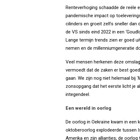
Renteverhoging schaadde de reële eco
pandemische impact op toeleveringsk
cilinders en groeit zelfs sneller dan
de VS sinds eind 2022 in een ‘Goudl
Lange termijn trends zien er goed uit
nemen en de millenniumgeneratie do
Veel mensen herkenen deze omslag n
vermoedt dat de zaken er best goed u
gaan. We zijn nog niet helemaal bij ‘
M
zonsopgang dat het eerste licht je a
integendeel.
Een wereld in oorlog
De oorlog in Oekraïne kwam in een 
oktoberoorlog explodeerde tussen Is
Amerika en zijn allianties; de oorl