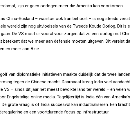
 verdampt, zijn er geen oorlogen meer die Amerika kan voorkomen.
as China-Rusland – waartoe ook Iran behoort – is nog steeds veruit 
 hele wereld zijn nog uitvloeisels van de Tweede Koude Oorlog. Dit is 
 gaan. De VS moet er vooral voor zorgen dat ze een oorlog met Chi
at betekent dat we meer aan defensie moeten uitgeven. Dit vereist d
en en meer aan Azië.
golf van diplomatieke initiatieven maakte duidelijk dat de twee land
erming tegen de Chinese macht. Daarnaast kreeg India veel aandacht
de VS – sinds dit jaar het meest bevolkte land ter wereld – en velen
oor Engelstalige online media. Tegelijkertijd is India één van Amerika
 De grote vraag is of India succesvol kan industrialiseren. Een kracht
 deregulering en een voortdurende focus op infrastructuur.