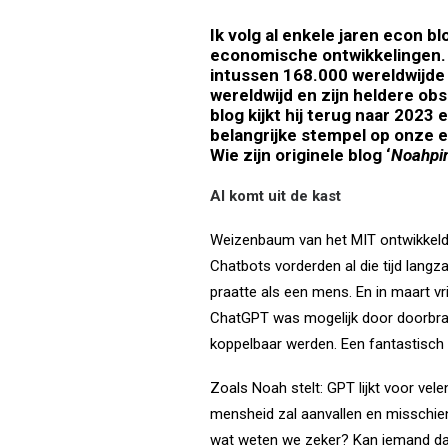
Ik volg al enkele jaren econ
bl
economische ontwikkelingen. Ho
intussen 168.000 wereldwijde 
wereldwijd en zijn heldere ob
blog kijkt hij terug naar 2023
belangrijke stempel op onze ec
Wie zijn originele blog ‘
Noahpi
AI komt uit de kast
Weizenbaum van het MIT ontwikkelde
Chatbots vorderden al die tijd lan
praatte als een mens. En in maart vri
ChatGPT was mogelijk door doorbrak
koppelbaar werden. Een fantastisch
Zoals Noah stelt: GPT lijkt voor vel
mensheid zal aanvallen en misschien 
wat weten we zeker? Kan iemand dat v