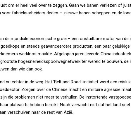
udt om er heel veel over te zeggen. Gaan we banen verliezen of juist
 voor fabrieksarbeiders deden –
nieuwe banen scheppen en de lon
n de mondiale economische groei – een onstuitbare motor van de ind
goedkope en steeds geavanceerdere producten, een paar gelukkige bu
rknemers werkloos maakte. Afgelopen jaren leverde China industriël
het grootste hogesnelheidsspoorwegnetwerk ter wereld te bouwen, de
uwen dan wie dan ook.
and nu echter in de weg. Het ‘Belt and Road’-initiatief werd een misluk
edsector. Zorgen over de Chinese macht en militaire agressie maa
ijn die problemen niet meer te verhullen. De instortende vastgoedse
aar plateau te hebben bereikt. Noah verwacht niet dat het land snel 
aan verschuiven naar de rest van Azië.