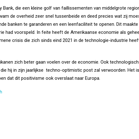
ey Bank, die een kleine golf van faillissementen van middelgrote reg
 kwam de overheid zeer snel tussenbeide en deed precies wat zij moes
ende banken te garanderen en een leenfaciliteit te openen. Dit maakt
ie had voorspeld. In feite heeft de Amerikaanse economie als gehee
ene crisis die zich sinds eind 2021 in de technologie-industrie hee
rikanen zich beter gaan voelen over de economie. Ook technologisch
ie hij in zijn jaarlijkse techno-optimistic post zal verwoorden. Het
en dat dit positivisme ook overslaat naar Europa.
h