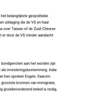
het belangrijkste geopolitieke
een uitdaging die de VS en haar
na over Taiwan of de Zuid-Chinese
at er door de VS minder aandacht
en bondgenoten aan het worden zijn
 als investeringsbestemming. India
 van hen spreken Engels. Daarom
’s grootste bronnen van immigratie,
ig groeibevorderend beleid is nodig,