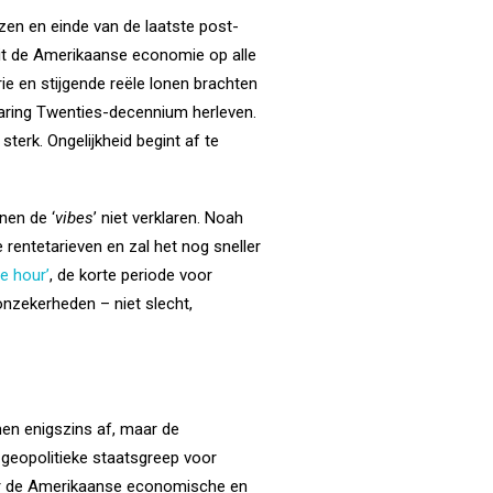
jzen en einde van de laatste post-
ait de Amerikaanse economie op alle
rie en stijgende reële lonen brachten
oaring Twenties-decennium herleven.
sterk. Ongelijkheid begint af te
nen de ‘
vibes
’ niet verklaren. Noah
 rentetarieven en zal het nog sneller
ue hour’
, de korte periode voor
 onzekerheden – niet slecht,
en enigszins af, maar de
 geopolitieke staatsgreep voor
waar de Amerikaanse economische en