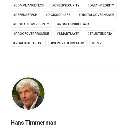
#COMPLIANCETECH
#CYBERSECURITY
#DATAINTEGRITY
#DEFENSETECH
#DIGICORPLABS
#DIGITALGOVERNANCE
#DIGITALSOVEREIGNTY
#NONFUNGIBLEDATA
#PROOFOVERPROMISE
#SMARTLAYER
#TRUSTEDDATA
#VERIFIABLETRUST
#VERIFYTHECREATOR
DGMV
Hans Timmerman