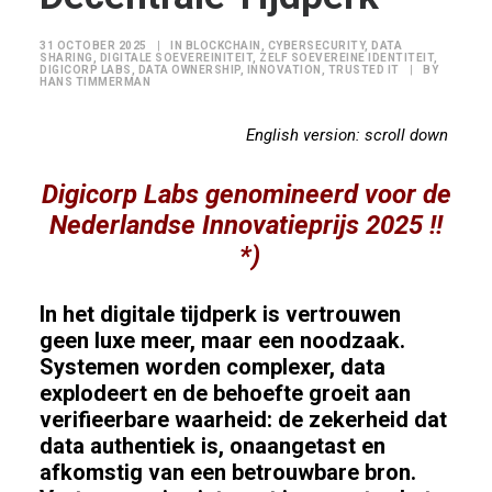
31 OCTOBER 2025
|
IN
BLOCKCHAIN
,
CYBERSECURITY
,
DATA
SHARING
,
DIGITALE SOEVEREINITEIT
,
ZELF SOEVEREINE IDENTITEIT
,
DIGICORP LABS
,
DATA OWNERSHIP
,
INNOVATION
,
TRUSTED IT
|
BY
HANS TIMMERMAN
English version: scroll down
Digicorp Labs genomineerd voor de
Nederlandse Innovatieprijs 2025 !!
*)
In het digitale tijdperk is vertrouwen
geen luxe meer, maar een noodzaak.
Systemen worden complexer, data
explodeert en de behoefte groeit aan
verifieerbare waarheid: de zekerheid dat
data authentiek is, onaangetast en
afkomstig van een betrouwbare bron.