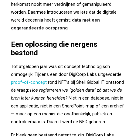
herkomst nooit meer verdwijnen of gemanipuleerd
worden. Daarmee introduceren we iets dat de digitale
wereld decennia heeft gemist:
data met een
gegarandeerde oorsprong
.
Een oplossing die nergens
bestond
Tot afgelopen jaar was dit concept technologisch
onmogelijk. Tijdens een door DigiCorp Labs uitgevoerde
proof-of-concept
rond NFT’s bij Shell Global IT ontstond
de vraag:
Hoe registreren we “golden data” zó dat we de
bron later kunnen herleiden?
Niet in een database, niet in
een applicatie, niet in een SharePoint-map of een archief
— maar op een manier die onafhankelijk, publiek en
controleerbaar is. Daaruit werd de NFD geboren.
Er bleek geen bestaand patent te zijn. DigiCorp Labs