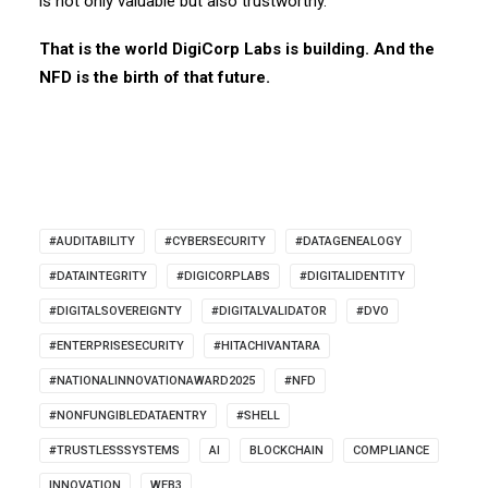
is not only valuable but also trustworthy.
That is the world DigiCorp Labs is building. And the
NFD is the birth of that future.
#AUDITABILITY
#CYBERSECURITY
#DATAGENEALOGY
#DATAINTEGRITY
#DIGICORPLABS
#DIGITALIDENTITY
#DIGITALSOVEREIGNTY
#DIGITALVALIDATOR
#DVO
#ENTERPRISESECURITY
#HITACHIVANTARA
#NATIONALINNOVATIONAWARD2025
#NFD
#NONFUNGIBLEDATAENTRY
#SHELL
#TRUSTLESSSYSTEMS
AI
BLOCKCHAIN
COMPLIANCE
INNOVATION
WEB3