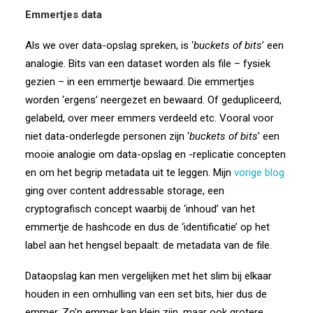
Emmertjes data
Als we over data-opslag spreken, is ‘
buckets of bits
’ een
analogie. Bits van een dataset worden als file – fysiek
gezien – in een emmertje bewaard. Die emmertjes
worden ‘ergens’ neergezet en bewaard. Of gedupliceerd,
gelabeld, over meer emmers verdeeld etc. Vooral voor
niet data-onderlegde personen zijn ‘
buckets of bits
’ een
mooie analogie om data-opslag en -replicatie concepten
en om het begrip metadata uit te leggen. Mijn
vorige blog
ging over content addressable storage, een
cryptografisch concept waarbij de ‘inhoud’ van het
emmertje de hashcode en dus de ‘identificatie’ op het
label aan het hengsel bepaalt: de metadata van de file.
Dataopslag kan men vergelijken met het slim bij elkaar
houden in een omhulling van een set bits, hier dus de
emmer. Zo’n emmer kan klein zijn, maar ook grotere