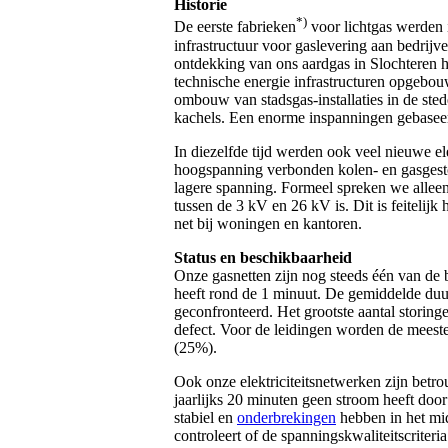
Historie
*)
De eerste fabrieken
voor lichtgas werden 
infrastructuur voor gaslevering aan bedrij
ontdekking van ons aardgas in Slochteren h
technische energie infrastructuren opgebou
ombouw van stadsgas-installaties in de ste
kachels. Een enorme inspanningen gebaseerd
In diezelfde tijd werden ook veel nieuwe e
hoogspanning verbonden kolen- en gasgest
lagere spanning. Formeel spreken we allee
tussen de 3 kV en 26 kV is. Dit is feitelijk 
net bij woningen en kantoren.
Status en beschikbaarheid
Onze gasnetten zijn nog steeds één van de
heeft rond de 1 minuut. De gemiddelde duur
geconfronteerd. Het grootste aantal storing
defect. Voor de leidingen worden de meest
(25%).
Ook onze elektriciteitsnetwerken zijn bet
jaarlijks 20 minuten geen stroom heeft door
stabiel en
onderbrekingen
hebben in het mid
controleert of de spanningskwaliteitscriter