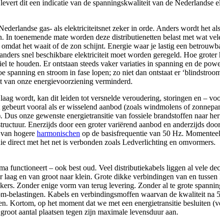
evert dit een indicatie van de spanningskwaliteit van de Nederlandse ele
ederlandse gas- als elektriciteitsnet zeker in orde. Anders wordt het a
ken. In toenemende mate worden deze distributienetten belast met wat v
rd omdat het waait of de zon schijnt. Energie waar je lastig een betrou
anders snel beschikbare elektriciteit moet worden geregeld. Hoe groter
biel te houden. Er ontstaan steeds vaker variaties in spanning en de po
e spanning en stroom in fase lopen; zo niet dan ontstaat er ‘blindstroom
it van onze energievoorziening verminderd.
aag wordt, kan dit leiden tot versnelde veroudering, storingen en – voo
t gebeurt vooral als er wisselend aanbod (zoals windmolens of zonnepan
. Dus onze gewenste energietransitie van fossiele brandstoffen naar h
structuur. Enerzijds door een groter variërend aanbod en anderzijds doo
d van hogere
harmonischen
op de basisfrequentie van 50 Hz. Momenteel
e direct met het net is verbonden zoals Ledverlichting en omvormers.
ima functioneert – ook best oud. Veel distributiekabels liggen al vele de
r laag en van groot naar klein. Grote dikke verbindingen van en tussen 
ers. Zonder enige vorm van terug levering. Zonder al te grote spanning
om-belastingen. Kabels en verbindingsmoffen waarvan de kwaliteit na 5
. Kortom, op het moment dat we met een energietransitie besluiten (veel
n groot aantal plaatsen tegen zijn maximale levensduur aan.