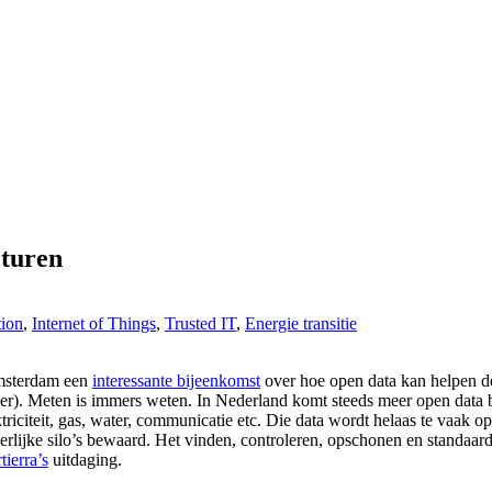
cturen
tion
,
Internet of Things
,
Trusted IT
,
Energie transitie
msterdam een
interessante bijeenkomst
over hoe open data kan helpen de e
er). Meten is immers weten. In Nederland komt steeds meer open data b
ektriciteit, gas, water, communicatie etc. Die data wordt helaas te vaak o
erlijke silo’s bewaard. Het vinden, controleren, opschonen en standaard
tierra’s
uitdaging.