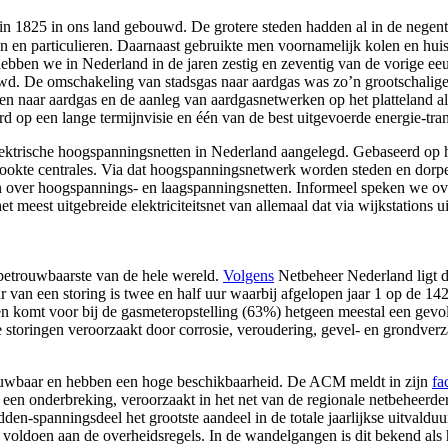
in 1825 in ons land gebouwd. De grotere steden hadden al in de negen
ven en particulieren. Daarnaast gebruikte men voornamelijk kolen en hui
ebben we in Nederland in de jaren zestig en zeventig van de vorige ee
wd. De omschakeling van stadsgas naar aardgas was zo’n grootschalige op
den naar aardgas en de aanleg van aardgasnetwerken op het platteland a
 op een lange termijnvisie en één van de best uitgevoerde energie-tran
lektrische hoogspanningsnetten in Nederland aangelegd. Gebaseerd op he
ookte centrales. Via dat hoogspanningsnetwerk worden steden en dorp
n over hoogspannings- en laagspanningsnetten. Informeel speken we ov
het meest uitgebreide elektriciteitsnet van allemaal dat via wijkstations u
 betrouwbaarste van de hele wereld.
Volgens
Netbeheer Nederland ligt d
 van een storing is twee en half uur waarbij afgelopen jaar 1 op de 14
en komt voor bij de gasmeteropstelling (63%) hetgeen meestal een gevol
e storingen veroorzaakt door corrosie, veroudering, gevel- en grondve
rouwbaar en hebben een hoge beschikbaarheid. De ACM meldt in zijn
fa
 een onderbreking, veroorzaakt in het net van de regionale netbeheerders
den-spanningsdeel het grootste aandeel in de totale jaarlijkse uitvald
ia voldoen aan de overheidsregels. In de wandelgangen is dit bekend al