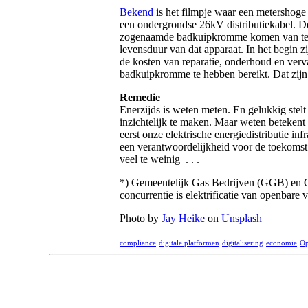
Bekend
is het filmpje waar een metershoge 
een ondergrondse 26kV distributiekabel. D
zogenaamde badkuipkromme komen van te
levensduur van dat apparaat. In het begin
de kosten van reparatie, onderhoud en vervan
badkuipkromme te hebben bereikt. Dat zijn v
Remedie
Enerzijds is weten meten. En gelukkig stelt
inzichtelijk te maken. Maar weten betekent
eerst onze elektrische energiedistributie
een verantwoordelijkheid voor de toekomst. 
veel te weinig . . .
*) Gemeentelijk Gas Bedrijven (GGB) en Geme
concurrentie is elektrificatie van openbare 
Photo by
Jay Heike
on
Unsplash
compliance
digitale platformen
digitalisering
economie
Op