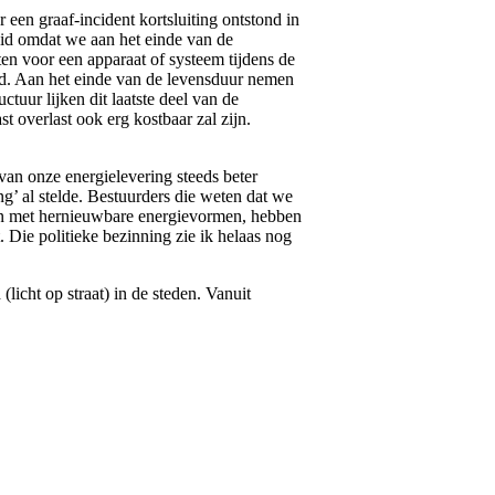
 een graaf-incident kortsluiting ontstond in
id omdat we aan het einde van de
ten voor een apparaat of systeem tijdens de
rd. Aan het einde van de levensduur nemen
tuur lijken dit laatste deel van de
 overlast ook erg kostbaar zal zijn.
 van onze energielevering steeds beter
ing’ al stelde. Bestuurders die weten dat we
nen met hernieuwbare energievormen, hebben
 Die politieke bezinning zie ik helaas nog
icht op straat) in de steden. Vanuit