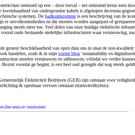
steekvlam ontstond op een – door toeval – net ontruimd terras toen door
e kwetsbaarheid van ondergrondse kabels is afgelopen decennia gegroe
chnische systemen. De
badkuipkromme
is een beschrijving van de kos
 zijn er onvolkomenheden en die moeten worden aangepast of gereparee
ging steeds meer toe. Veel delen van onze huidige elektrische infrastruc
ooral oude bestaande stedelijke infrastructuren waar vernieuwing, naast
 de grotere beschikbaarheid van open data ons in staat de non-kwaliteit
 ook handelen, zoals ik in mijn
vorige blog
‘sustainability en digitaliser
 infrastructuur moeten vernieuwen en uitbouwen, vóórdat we verder kun
Bezint voordat ge begint, is een heel oud gezegde dat nog steeds geldt.
entelijk Elektriciteit Bedrijven (GEB) zijn ontstaan voor veiligheid (l
verlichting & openbaar vervoer ontstaan (trams/trolleybus).
en Data
smart city
transformatie