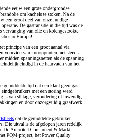
tiende eeuw een grote ondergrondse
sbrandolie om kachels te stoken. Na de
uw een groot deel van onze huidige
eratie. De gastransitie in die tijd was de
ls vervanging van olie en kolengestookte
sities in Europa!
t principe van een groot aantal via
en voorzien van knooppunten met steeds
er midden-spanningsnetten als de spanning
iteindelijk eindigt in de haarvaten van het
e gemiddelde tijd dat een klant geen gas
2 eindgebruikers met een storing werd
g is van slijtage, veroudering of inwendig
rzakkingen en door onzorgvuldig graafwerk
ctsheets
dat de gemiddelde gebruiker
. Die uitval is de afgelopen jaren redelijk
uur. De Autoriteit Consument & Markt
s het PQM-project, het Power Quality