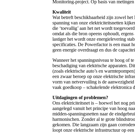
Monitoring-project. Op basis van metingen l
Kwaliteit
Wat betreft beschikbaarheid zijn zowel het N
spanning van onze elektriciteitsnetten kij
die ‘toevallig’ aan het net wordt toegevoe
omdat als die bron opeens ophoudt, ergens 
lastiger het wordt onze energielevering sta
specificaties. De Powerfactor is een maat ho
geen energie overdraagt en dus de capacite
Wanneer het spanningsniveau te hoog of te l
beschadiging van elektrische apparaten. Di
(zoals elektrische auto’s en warmtepompen)
een zwaar beroep op onze elektrische infra
vorm van netvervuiling is de aanwezighei
vaak goedkoop – schakelende elektronica di
Uitdagingen of problemen?
Ons elektriciteitsnet is – hoewel het nog pr
aangelegd vanuit het principe van hoog naa
midden-spanningsnetten naar de eindgebruik
harmonischen. Zonder al te grote blindstro
gekomen. Die langzaam zijn gaan corroderen
loopt onze elektrische infrastructuur op ee