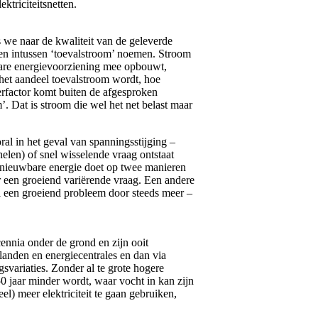
ktriciteitsnetten.
ls we naar de kwaliteit van de geleverde
elen intussen ‘toevalstroom’ noemen. Stroom
wbare energievoorziening mee opbouwt,
 het aandeel toevalstroom wordt, hoe
werfactor komt buiten de afgesproken
’. Dat is stroom die wel het net belast maar
ral in het geval van spanningsstijging –
elen) of snel wisselende vraag ontstaat
ernieuwbare energie doet op twee manieren
r een groeiend variërende vraag. Een andere
 een groeiend probleem door steeds meer –
cennia onder de grond en zijn ooit
landen en energiecentrales en dan via
svariaties. Zonder al te grote hogere
0 jaar minder wordt, waar vocht in kan zijn
) meer elektriciteit te gaan gebruiken,