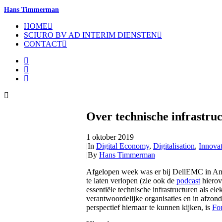
Hans Timmerman
HOME
SCIURO BV AD INTERIM DIENSTEN
CONTACT
Over technische infrastru
1 oktober 2019
|
In
Digital Economy
,
Digitalisation
,
Innova
|
By
Hans Timmerman
Afgelopen week was er bij DellEMC in A
te laten verlopen (zie ook de
podcast
hierov
essentiële technische infrastructuren als el
verantwoordelijke organisaties en in afzond
perspectief hiernaar te kunnen kijken, is
For