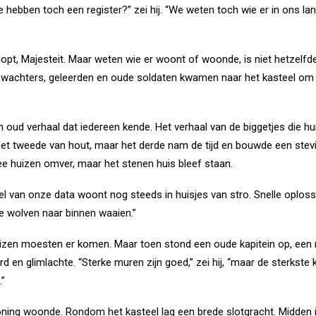
e hebben toch een register?” zei hij. “We weten toch wie er in ons 
lopt, Majesteit. Maar weten wie er woont of woonde, is niet hetzelf
, wachters, geleerden en oude soldaten kwamen naar het kasteel om t
oud verhaal dat iedereen kende. Het verhaal van de biggetjes die h
het tweede van hout, maar het derde nam de tijd en bouwde een stevi
e huizen omver, maar het stenen huis bleef staan.
eel van onze data woont nog steeds in huisjes van stro. Snelle opl
de wolven naar binnen waaien.”
huizen moesten er komen. Maar toen stond een oude kapitein op, een m
rd en glimlachte. “Sterke muren zijn goed,” zei hij, “maar de sterkste 
.”
ning woonde. Rondom het kasteel lag een brede slotgracht. Midden in 