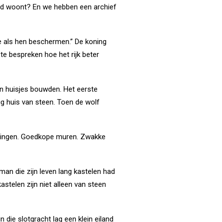
land woont? En we hebben een archief
de als hen beschermen.” De koning
e bespreken hoe het rijk beter
un huisjes bouwden. Het eerste
g huis van steen. Toen de wolf
ossingen. Goedkope muren. Zwakke
an die zijn leven lang kastelen had
kastelen zijn niet alleen van steen
die slotgracht lag een klein eiland