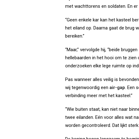
met wachttorens en soldaten. En er
“Geen enkele kar kan het kasteel bere
het eiland op. Daarna gaat de brug 
bereiken.”
“Maar,” vervolgde hij, “beide bruggen
hellebaarden in het hooi om te zien o
onderzoeken elke lege ruimte op ind
Pas wanneer alles veilig is bevonden,
wij tegenwoordig een
air-gap
. Een 
verbinding meer met het kasteel.”
“Wie buiten staat, kan niet naar bin
twee eilanden. Eén voor alles wat naa
worden gecontroleerd. Dat lijkt ste
De koning begon langzaam te begrij