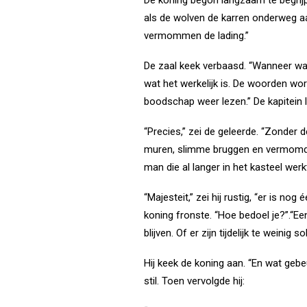
als de wolven de karren onderweg aa
vermommen de lading.”
De zaal keek verbaasd. “Wanneer waa
wat het werkelijk is. De woorden wor
boodschap weer lezen.” De kapitein la
“Precies,” zei de geleerde. “Zonder 
muren, slimme bruggen en vermomde 
man die al langer in het kasteel wer
“Majesteit,” zei hij rustig, “er is no
koning fronste. “Hoe bedoel je?”.“Ee
blijven. Of er zijn tijdelijk te weini
Hij keek de koning aan. “En wat gebeu
stil. Toen vervolgde hij: