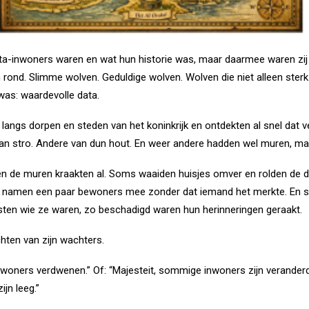
 data-inwoners waren en wat hun historie was, maar daarmee waren zi
 rond. Slimme wolven. Geduldige wolven. Wolven die niet alleen sterk 
was: waardevolle data.
langs dorpen en steden van het koninkrijk en ontdekten al snel dat v
 stro. Andere van dun hout. En weer andere hadden wel muren, maar
n de muren kraakten al. Soms waaiden huisjes omver en rolden de 
en namen een paar bewoners mee zonder dat iemand het merkte. En so
sten wie ze waren, zo beschadigd waren hun herinneringen geraakt.
hten van zijn wachters.
a-inwoners verdwenen.” Of: “Majesteit, sommige inwoners zijn verander
ijn leeg.”