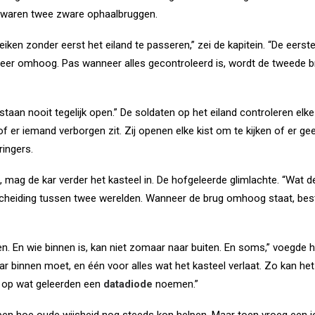
 waren twee zware ophaalbruggen.
iken zonder eerst het eiland te passeren,” zei de kapitein. “De eerste
weer omhoog. Pas wanneer alles gecontroleerd is, wordt de tweede b
 staan nooit tegelijk open.” De soldaten op het eiland controleren elke
f er iemand verborgen zit. Zij openen elke kist om te kijken of er gee
ringers.
 mag de kar verder het kasteel in. De hofgeleerde glimlachte. “Wat de 
scheiding tussen twee werelden. Wanneer de brug omhoog staat, bes
nen. En wie binnen is, kan niet zomaar naar buiten. En soms,” voegde 
r binnen moet, en één voor alles wat het kasteel verlaat. Zo kan het 
rk op wat geleerden een
datadiode
noemen.”
pen hoe oude wijsheid nog steeds kon helpen. Maar toen vroeg een j