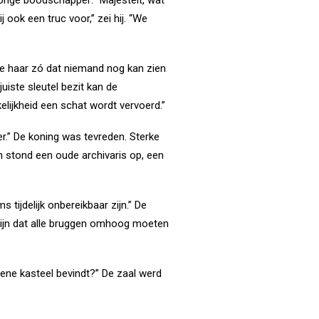
ook een truc voor,” zei hij. “We
we haar zó dat niemand nog kan zien
uiste sleutel bezit kan de
kelijkheid een schat wordt vervoerd.”
er.” De koning was tevreden. Sterke
stond een oude archivaris op, een
s tijdelijk onbereikbaar zijn.” De
g zijn dat alle bruggen omhoog moeten
it ene kasteel bevindt?” De zaal werd