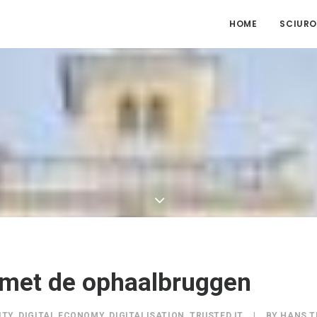
HOME
SCIURO
 met de ophaalbruggen
ITY
,
DIGITAL ECONOMY
,
DIGITALISATION
,
TRUSTED IT
|
BY
HANS 