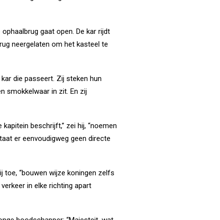
 ophaalbrug gaat open. De kar rijdt
rug neergelaten om het kasteel te
 kar die passeert. Zij steken hun
n smokkelwaar in zit. En zij
kapitein beschrijft,” zei hij, “noemen
taat er eenvoudigweg geen directe
hij toe, “bouwen wijze koningen zelfs
verkeer in elke richting apart
onge boodschapper: “Majesteit, wat