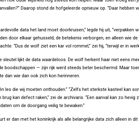
nvallen?” Daarop stond de hofgeleerde opnieuw op. “Daar hebben wij 
rdevolle data het land moet doorkruisen,” legde hij uit, “verpakken 
den door elkaar gehusseld, de betekenis verborgen, en alleen wie de j
chte. “Dus de wolf ziet een kar vol rommel,” zei hij, “terwijl er in wer
de sleutel lijkt de data waardeloos. De wolf herkent haar niet eens me
boodschappen — zijn rijk werd steeds beter beschermd. Maar toen 
kte dan wie dan ook zich kon herinneren.
g één les die wij moeten onthouden.” “Zelfs het sterkste kasteel kan som
n brug kan defect raken,” zei de archivaris. “Een aanval kan zo hevi
g soldaten om de doorgang veilig te bewaken.”
rt er dan met het koninkrijk als alle belangrijke data zich alleen in d