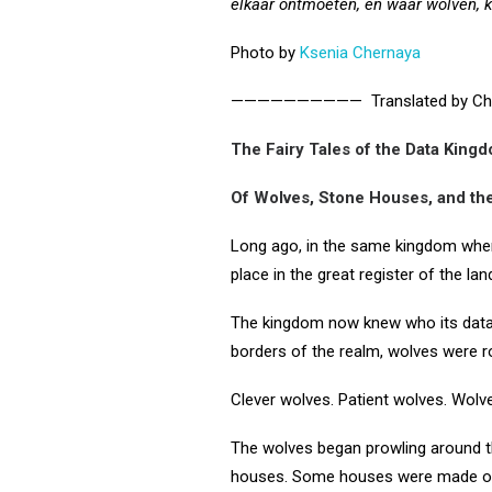
elkaar ontmoeten, en waar wolven, k
Photo by
Ksenia Chernaya
——————————
Translated by C
The Fairy Tales of the Data Kingdo
Of Wolves, Stone Houses, and the
Long ago, in the same kingdom where
place in the great register of the 
The kingdom now knew who its data c
borders of the realm, wolves were 
Clever wolves. Patient wolves. Wolve
The wolves began prowling around the
houses. Some houses were made of st