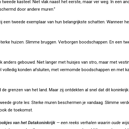
weede kasteel. Niet vlak naast het eerste, maar ver weg. In een and
eschermd door andere muren.”
n zij een tweede exemplaar van hun belangrijkste schatten. Wanneer het 
 Sterke huizen. Slimme bruggen. Verborgen boodschappen. En een tweed
jk anders gebouwd. Niet langer met huisjes van stro, maar met vest
eel volledig konden afsluiten, met vermomde boodschappen en met ka
e grenzen van het land. Maar zij ontdekten al snel dat dit koninkrijk
n tweede grote les: Sterke muren beschermen je vandaag. Slimme ver
 ook de toekomst.
ookjes van het Datakoninkrijk
— een reeks verhalen waarin oude wij