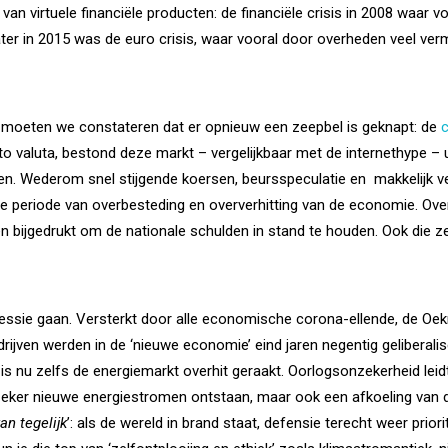
 van virtuele financiële producten: de financiële crisis in 2008 waar 
 later in 2015 was de euro crisis, waar vooral door overheden veel ve
– moeten we constateren dat er opnieuw een zeepbel is geknapt: de
c
to valuta, bestond deze markt – vergelijkbaar met de internethype – ui
en. Wederom snel stijgende koersen, beursspeculatie en
makkelijk v
e periode van overbesteding en oververhitting van de economie. Ov
n bijgedrukt om de nationale schulden in stand te houden. Ook die z
cessie gaan. Versterkt door alle economische corona-ellende, de O
rijven werden in de ‘nieuwe economie’ eind jaren negentig geliberali
is nu zelfs de energiemarkt overhit geraakt. Oorlogsonzekerheid leidt
 zeker nieuwe energiestromen ontstaan, maar ook een afkoeling van de
kan tegelijk
’: als de wereld in brand staat, defensie terecht weer priori