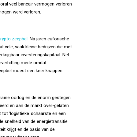
vooral veel bancair vermogen verloren
rmogen werd verloren.
rypto zeepbel
. Na jaren euforische
t vele, vaak kleine bedrijven die met
erkrijgbaar investeringskapitaal. Net
erverhitting mede omdat
eepbel moest een keer knappen . . .
ekraïne oorlog en de enorm gestegen
seerd en aan de markt over-gelaten.
 tot ‘logistieke’ schaarste en een
 snelheid van de energietransitie.
teit krijgt en de basis van de