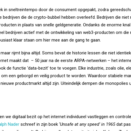
iek in sneltreintempo door de consument opgepakt, zodra gereedscha
 bedrijven die de crypto-bubbel hebben overleefd. Bedrijven die ni
producten in plaats van snelle geldgeneratie. Ondanks de enorme kn
g veel bedrijven actief met de ontwikkeling van web3-producten om di
usiast klaar staan om hier mee aan de gang te gaan.
maar rijmt bijna altijd. Soms bevat de historie lessen die niet identi
ernet maakt dat
– 50 jaar na de eerste ARPA-netwerken – het interne
ook de functie ‘data-bezit’ toe te voegen. Elke industrie, zoals olie, e
ig om een geborgd en veilig product te worden. Waardoor stabiele m
nieuwe productmarkt altijd zijn. Uiteindelijk dempen die monopolies ui
n we digitaal bezit op het internet individueel vastleggen en controle
alph Nader
schreef in zijn boek ‘
Unsafe at any speed’ in 1965
dat pas