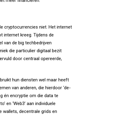
iet meer financieren.
e cryptocurrencies niet. Het internet
internet kreeg. Tijdens de
el van de big techbedrijven
 die particulier digitaal bezit
vervuld door centraal opereerde,
bruikt hun diensten wel maar heeft
temen van anderen, die hierdoor ‘de-
ng én encryptie om die data te
pto’ en ‘Web3’ aan individuele
 wallets, decentrale grids en