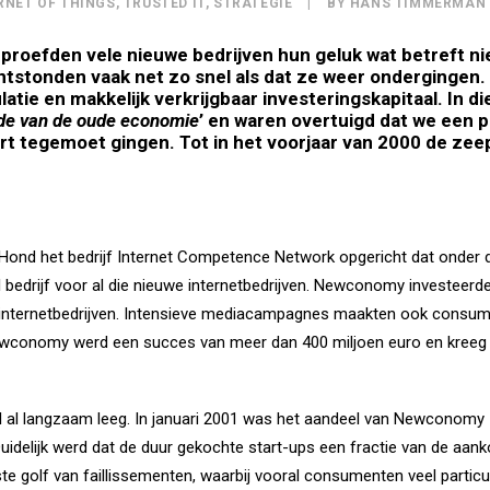
RNET OF THINGS
,
TRUSTED IT
,
STRATEGIE
|
BY
HANS TIMMERMAN
proefden vele nieuwe bedrijven hun geluk wat betreft n
ntstonden vaak net zo snel als dat ze weer ondergingen.
ie en makkelijk verkrijgbaar investeringskapitaal. In di
de van de oude economie
’ en waren overtuigd dat we een p
rt tegemoet gingen. Tot in het voorjaar van 2000 de zee
 Hond het bedrijf Internet Competence Network opgericht dat onde
l bedrijf voor al die nieuwe internetbedrijven. Newconomy investeerd
ke internetbedrijven. Intensieve mediacampagnes maakten ook consu
Newconomy werd een succes van meer dan 400 miljoen euro en kreeg o
al langzaam leeg. In januari 2001 was het aandeel van Newconomy zo
. Duidelijk werd dat de duur gekochte start-ups een fractie van de a
e golf van faillissementen, waarbij vooral consumenten veel particu