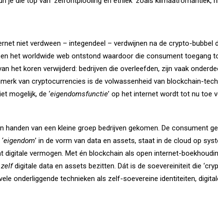
 je die top van ‘zelfontplooiing en ethiek’ zoals klimaatromantiek, n
ternet niet verdween – integendeel – verdwijnen na de crypto-bubbel d
n het worldwide web ontstond waardoor die consument toegang tot 
van het koren verwijderd: bedrijven die overleefden, zijn vaak onderde
rk van cryptocurrencies is de volwassenheid van blockchain-techniek
t mogelijk, de ‘
eigendomsfunctie
’ op het internet wordt tot nu toe 
in handen van een kleine groep bedrijven gekomen. De consument ge
 ‘
eigendom
’ in de vorm van data en assets, staat in de cloud op sys
l dat digitale vermogen. Met én blockchain als open internet-boekhoudi
u
zelf
digitale data en assets bezitten. Dát is de soevereiniteit die ‘cry
e onderliggende technieken als zelf-soevereine identiteiten, digitale