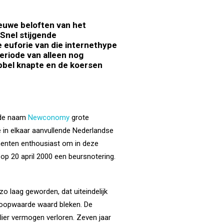
ieuwe beloften van het
 Snel stijgende
e euforie van die
internethype
eriode van alleen nog
pbel knapte en de koersen
r de naam
Newconomy
grote
e in elkaar aanvullende Nederlandse
menten enthousiast om in deze
p 20 april 2000 een beursnotering.
 laag geworden, dat uiteindelijk
ankoopwaarde waard bleken. De
lier vermogen verloren. Zeven jaar