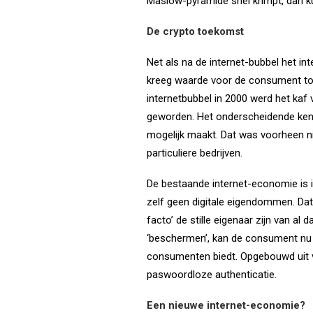
Maslow-pyramide snel krimpt, dan kun
De crypto toekomst
Net als na de internet-bubbel het in
kreeg waarde voor de consument toe
internetbubbel in 2000 werd het kaf 
geworden. Het onderscheidende kenme
mogelijk maakt. Dat was voorheen nie
particuliere bedrijven.
De bestaande internet-economie is 
zelf geen digitale eigendommen. Dat
facto’ de stille eigenaar zijn van a
‘beschermen’, kan de consument n
consumenten biedt. Opgebouwd uit vel
paswoordloze authenticatie.
Een nieuwe internet-economie?