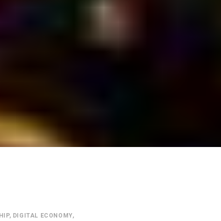
HIP
,
DIGITAL ECONOMY
,