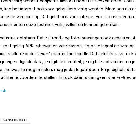
ikers veilig wordt. Bedrijven zullen dat nooit uit zichzelf doen. Zoals
s, kan het internet ook voor gebruikers veilig worden. Maar pas als de
g je de weg niet op. Dat geldt ook voor internet voor consumenten.
 consumenten deze techniek veilig willen en kunnen gebruiken.
sindustrie ontstaan. Dat zal rond cryptotoepassingen ook gebeuren. 
 met geldig APK, rijbewijs en verzekering – mag je legaal de weg op, je
huis stallen zonder ‘
enige
’ man-in-the-middle. Dat geldt (straks) ook 
 eigen digitale data, je digitale identiteit, je digitale activiteiten en j
e snelweg te mogen rijden, mag je dat legaal doen. En je digitale data e
is achter je voordeur te stallen. En ook daar is dan geen
man-in-the-mi
ash
TRANSFORMATIE