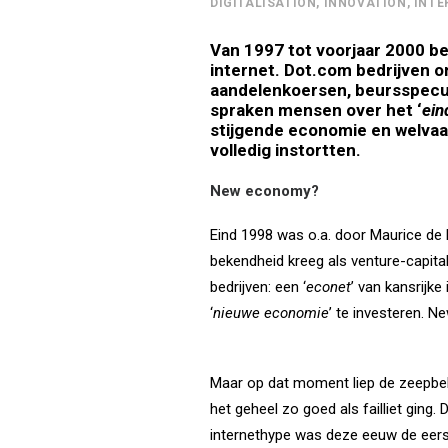
DIGITALISATION
,
INNOVATION
,
INTE
Van 1997 tot voorjaar 2000 be
internet. Dot.com bedrijven o
aandelenkoersen, beursspeculat
spraken mensen over het ‘
ein
stijgende economie en welvaa
volledig instortten.
New economy?
Eind 1998 was o.a. door Maurice de
bekendheid kreeg als venture-capita
bedrijven: een ‘
econet
’ van kansrij
‘
nieuwe economie
’ te investeren. 
Maar op dat moment liep de zeepbel 
het geheel zo goed als failliet ging
internethype was deze eeuw de eerst