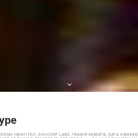
hype
REINE IDENTITEIT
,
DIGICORP LABS
,
TRANSFORMATIE
,
DATA OWNERS