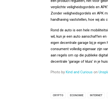
een product reguleert, het voor gebru
verplichte veiligheidsgordels en APK’
Zonder veiligheidsgordels en APK ma
handhaving vaststellen, hoe wij als
Rond de auto is een hele mobiliteit
wil, kun je een auto aanschaffen en –
eigen decentrale garage bij je eigen 
consument volledig eigenaar zijn van je
aan regels om op die publieke digital
decentrale ‘garage of kluis’ in je hu
Photo by
Kind and Curious
on
Unspl
CRYPTO
ECONOMIE
INTERNET