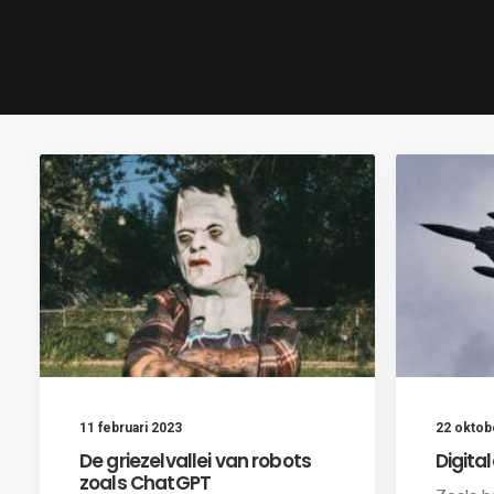
11 februari 2023
22 oktob
De griezelvallei van robots
Digita
zoals ChatGPT