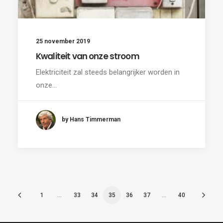
25 november 2019
Kwaliteit van onze stroom
Elektriciteit zal steeds belangrijker worden in
onze…
by Hans Timmerman
1
…
33
34
35
36
37
…
40