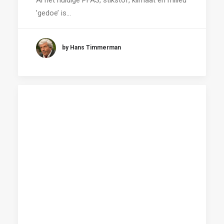
’gedoe’ is…
by Hans Timmerman