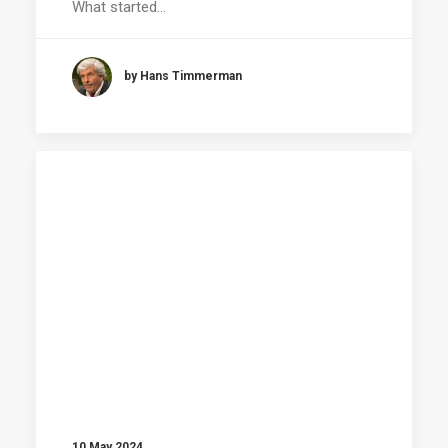
What started…
by Hans Timmerman
10 May 2024