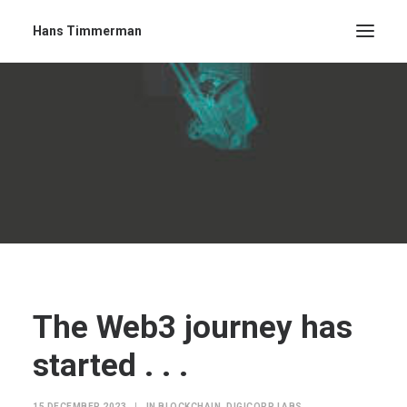
Hans Timmerman
The Web3 journey has
started . . .
15 DECEMBER 2023
|
IN
BLOCKCHAIN
,
DIGICORP LABS
,