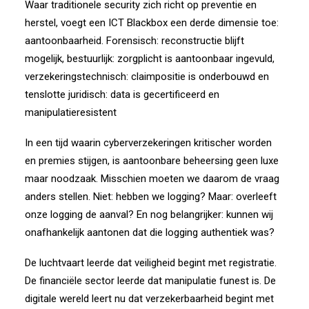
Waar traditionele security zich richt op preventie en
herstel, voegt een ICT Blackbox een derde dimensie toe:
aantoonbaarheid.
Forensisch: reconstructie blijft
mogelijk, b
estuurlijk: zorgplicht is aantoonbaar ingevuld,
v
erzekeringstechnisch: claimpositie is onderbouwd en
tenslotte j
uridisch: data is gecertificeerd en
manipulatieresistent
In een tijd waarin cyberverzekeringen kritischer worden
en premies stijgen, is aantoonbare beheersing geen luxe
maar noodzaak.
Misschien moeten we daarom de vraag
anders stellen.
Niet: hebben we logging?
Maar: overleeft
onze logging de aanval?
En nog belangrijker: kunnen wij
onafhankelijk aantonen dat die logging authentiek was?
De luchtvaart leerde dat veiligheid begint met registratie.
De financiële sector leerde dat manipulatie funest is.
De
digitale wereld leert nu dat verzekerbaarheid begint met