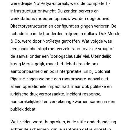
wereldwijde NotPetya-uitbraak, werd de complete IT-
infrastructuur ontwricht. Duizenden servers en
werkstations moesten opnieuw worden opgebouwd.
Directorystructuren en configuraties gingen verloren. De
schade liep in de honderden miljoenen dollars.
Ook
Merck
& Co.
werd door NotPetya getroffen. Wat volgde was
een juridische strijd met verzekeraars over de vraag of
de aanval onder een ‘oorlogsclausule’ viel. Uiteindelijk
kreeg Merck gelijk, maar het debat draaide om
aantoonbaarheid en polisinterpretatie.
En bij
Colonial
Pipeline
zagen we hoe een ransomware-aanval niet
alleen operationele impact had, maar ook politieke en
juridische druk veroorzaakte. Incident response,
aansprakelijkheid en verzekering kwamen samen in een
publiek debat.
Wat zelden wordt besproken, is de stille onderhandeling
achter de schermen: kun je aantonen dat je vooraf in