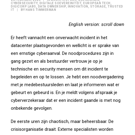
CYBERSECURITY
,
DIGITALE SOEVEREINITEIT
,
EUROPEAN TECH
,
DIGICORP LABS
,
DATA OWNERSHIP
,
INNOVATION
,
STORAGE
,
TRUSTED
IT
|
BY
HANS TIMMERMAN
English version: scroll down
Er heeft vannacht een onverwacht incident in het
datacenter plaatsgevonden en wellicht is er sprake van
een ernstige cyberaanval. De noodprocedures zijn in
gang gezet en als bestuurder vertrouw je op je
technische en security mensen om dit incident te
begeleiden en op te lossen. Je hebt een noodvergadering
met je medebestuursleden en laat je informeren wat er
gebeurt en gebeurd is. En je meldt volgens afspraak je
cyberverzekeraar dat er een incident gaande is met nog
onbekende gevolgen.
De eerste uren zijn chaotisch, maar beheersbaar. De
crisisorganisatie draait. Externe specialisten worden